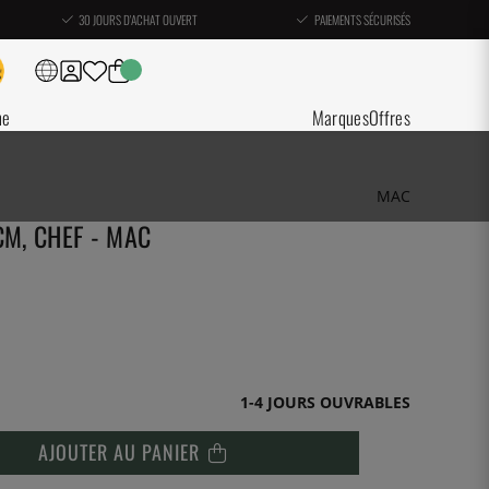
30 JOURS D'ACHAT OUVERT
PAIEMENTS SÉCURISÉS
ne
Marques
Offres
MAC
CM, CHEF - MAC
1-4 JOURS OUVRABLES
AJOUTER AU PANIER