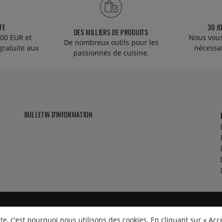
TE
30 J
DES MILLIERS DE PRODUITS
00 EUR et
Nous vous
De nombreux outils pour les
gratuite aux
nécessa
passionnés de cuisine.
BULLETIN D'INFORMATION
e, c'est pourquoi nous utilisons des cookies. En cliquant sur « Acc