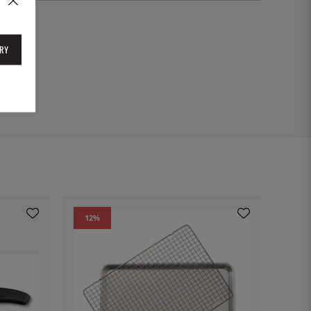
90
RY
12
%