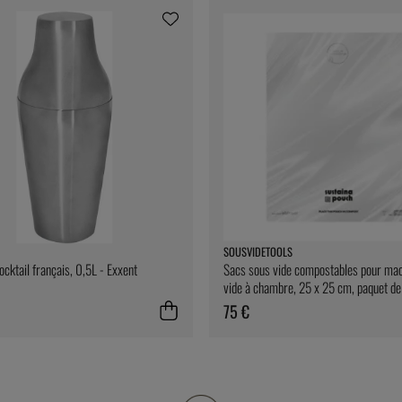
SOUSVIDETOOLS
ocktail français, 0,5L - Exxent
Sacs sous vide compostables pour mac
vide à chambre, 25 x 25 cm, paquet d
SousVideTools
75 €