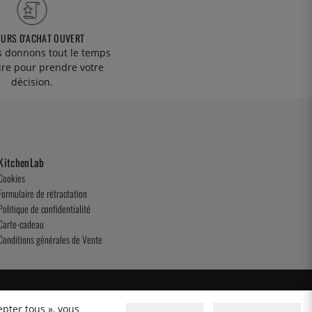
OURS D'ACHAT OUVERT
 donnons tout le temps
ire pour prendre votre
décision.
KitchenLab
Cookies
Formulaire de rétractation
Politique de confidentialité
Carte-cadeau
Conditions générales de Vente
epter tous », vous