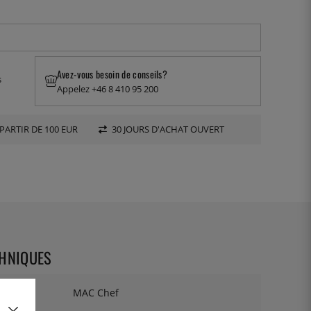
Avez-vous besoin de conseils?
s
Appelez +46 8 410 95 200
PARTIR DE 100 EUR
30 JOURS D'ACHAT OUVERT
CHNIQUES
MAC Chef