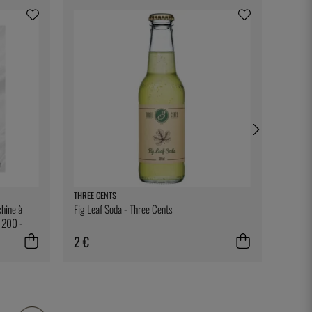
THREE CENTS
BONNIE
hine à
Fig Leaf Soda - Three Cents
Ett rec
e 200 -
2 €
28 €