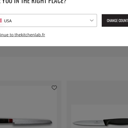
 YOU IN THE RIGHT PLACE?
Numéro de l'article livré :
BS-
EAN :
4950673107819
dur avec du molybdène, du
CHANGE COUNT
USA
nd le tranchant extra durable
inue to thekitchenlab.fr