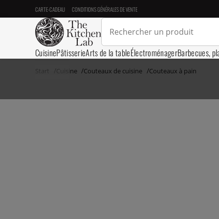
CARTE-CADEAU
CONDITIONS GÉNÉRALES DE VENTE
Cuisine
Pâtisserie
Arts de la table
Électroménager
Barbecues, pl
Start
Cuisine
Couteaux de cuisine
Couteaux à pain