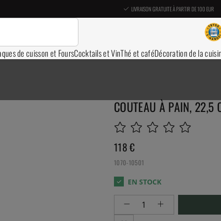
LIVRAISON GRATUITE À PARTIR DE 100 EUR
aques de cuisson et Fours
Cocktails et Vin
Thé et café
Décoration de la cuisi
COUTEAU À PAIN, 22,5 
118
€
1070-10501