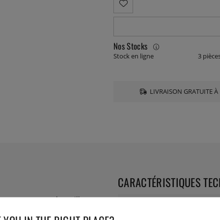
Nos Stocks
Stock en ligne
3 pièce
LIVRAISON GRATUITE À 
CARACTÉRISTIQUES TE
 beaucoup comme le meilleur
Collection:
r!