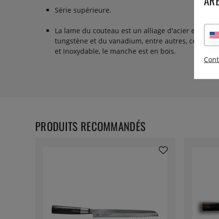
ARE
Série supérieure.
La lame du couteau est un alliage d'acier extra 
tungstène et du vanadium, entre autres, ce qui re
et inoxydable, le manche est en bois.
Cont
PRODUITS RECOMMANDÉS