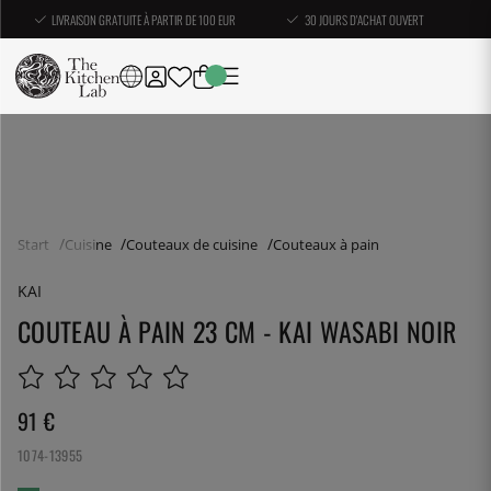
LIVRAISON GRATUITE À PARTIR DE 100 EUR
30 JOURS D'ACHAT OUVERT
Start
Cuisine
Couteaux de cuisine
Couteaux à pain
KAI
COUTEAU À PAIN 23 CM - KAI WASABI NOIR
91
€
1074-13955