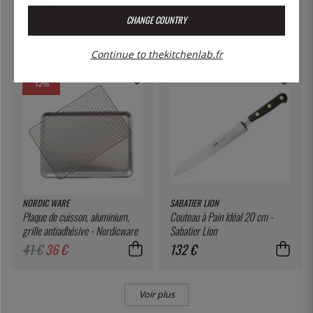
Couteau à pain 20cm - Karimatto
Cuillère gastro / cuillère de
CHANGE COUNTRY
service
50 €
7 €
Continue to thekitchenlab.fr
12
%
NORDIC WARE
SABATIER LION
Plaque de cuisson, aluminium,
Couteau à Pain Idéal 20 cm -
grille antiadhésive - Nordicware
Sabatier Lion
41 €
36 €
132 €
Voir plus