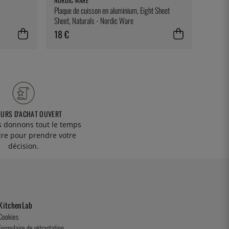
NORDIC WARE
HARDCO
Plaque de cuisson en aluminium, Eight Sheet
Cowboy
Sheet, Naturals - Nordic Ware
18 €
22 €
OURS D'ACHAT OUVERT
 donnons tout le temps
ire pour prendre votre
décision.
KitchenLab
Cookies
Formulaire de rétractation