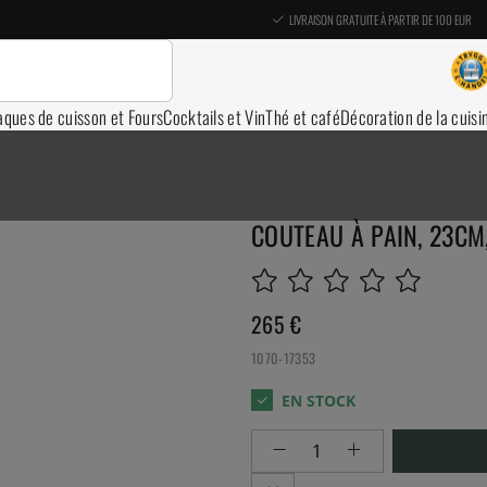
LIVRAISON GRATUITE À PARTIR DE 100 EUR
aques de cuisson et Fours
Cocktails et Vin
Thé et café
Décoration de la cuisi
COUTEAU À PAIN, 23C
265
€
1070-17353