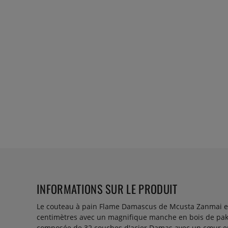
INFORMATIONS SUR LE PRODUIT
Le couteau à pain Flame Damascus de Mcusta Zanmai es
centimètres avec un magnifique manche en bois de pak
composée de 32 couches d'acier Damas avec un cœur en