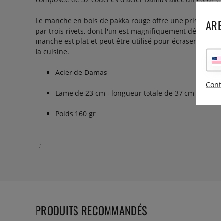
Le manche en bois de pakka rouge offre une prise en mai
ARE
par trois rivets, dont l'un est magnifiquement décoré d
manche est plat et peut être utilisé pour écraser l'ail e
la cuisine.
Acier de Damas
Cont
Lame de 23 cm - longueur totale de 37 cm
Poids 160 gr
;
PRODUITS RECOMMANDÉS