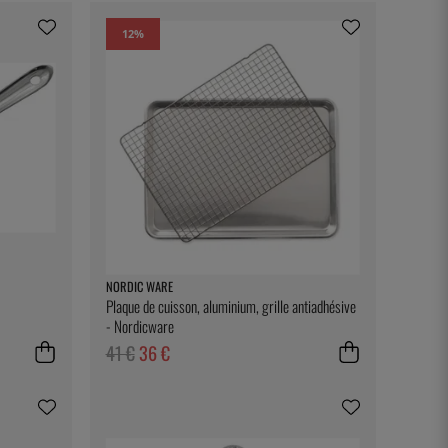
12
%
NORDIC WARE
Plaque de cuisson, aluminium, grille antiadhésive
- Nordicware
41 €
36 €