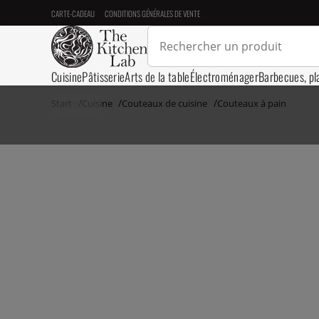
CARTE-CADEAU
CONDITIONS GÉNÉRALES DE VENTE
Cuisine
Pâtisserie
Arts de la table
Électroménager
Barbecues, pl
Start
Cuisine
Couteaux de cuisine
Couteaux à pain