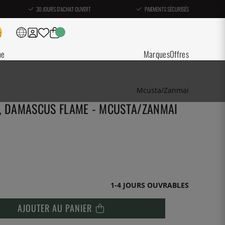
30 JOURS D'ACHAT OUVERT
PAIEMENTS SÉCURISÉS
ne
Marques
Offres
Mcusta/Zanmai
M, DAMASCUS FLAME - MCUSTA/ZANMAI
1-4 JOURS OUVRABLES
AJOUTER AU PANIER