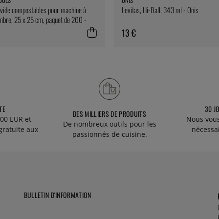
OOLS
ONIS
vide compostables pour machine à
Levitas, Hi-Ball, 343 ml - Onis
mbre, 25 x 25 cm, paquet de 200 -
ools
13 €
TE
30 J
DES MILLIERS DE PRODUITS
00 EUR et
Nous vous
De nombreux outils pour les
gratuite aux
nécessa
passionnés de cuisine.
BULLETIN D'INFORMATION