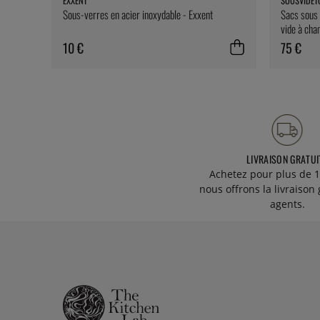
EXXENT
SOUSVIDET
Sous-verres en acier inoxydable - Exxent
Sacs sous 
vide à cha
SousVideT
10 €
75 €
LIVRAISON GRATUI
Achetez pour plus de 1
nous offrons la livraison 
agents.