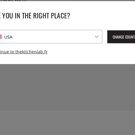
Numéro de l'article livré :
HFR
n très confortable et est fixé
 YOU IN THE RIGHT PLACE?
EAN :
4964496961145
'une mosaïque. Le bas du
t autres tâches similaires dans
CHANGE COUNT
USA
inue to thekitchenlab.fr