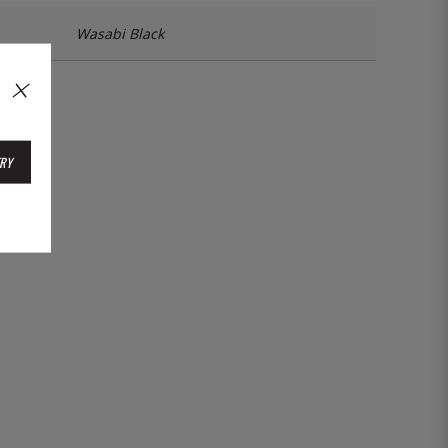
Wasabi Black
1Y
RY