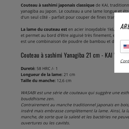
Couteau à sashimi japonais classique
de KAI, tradition
yanagiba au Japon. Le couteau a une lame longue et étro
d'un seul côté - parfait pour couper de fines tranches d
ARE
La lame du couteau est
en acier inoxydable 1k6, qui a 
et permet au bord d'être aiguisé très finement, en gard
est une combinaison de poudre de bambou et de polyp
Couteau à sashimi Yanagiba 21 cm - KAI Wasab
Cont
Dureté:
58 HRC /- 1
Longueur de la lame:
21 cm
Taille du manche:
12,6 cm
WASABI est une série de couteaux qui suggère une esth
bouddhisme zen.
Contrairement au manche traditionnel japonais en bois,
inséré mais embrasse complètement la lame. Ainsi, la l
manche, de sorte que la saleté et les bactéries ne peuv
ouvertures ou les cavités.