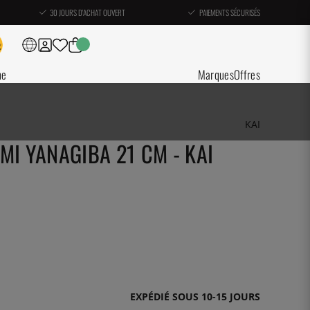
30 JOURS D'ACHAT OUVERT
PAIEMENTS SÉCURISÉS
ne
Marques
Offres
KAI
MI YANAGIBA 21 CM - KAI
EXPÉDIÉ SOUS 10-15 JOURS