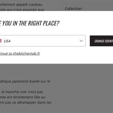
nellement appelé couteau
Collection:
ite qui n'est aiguisée que
e viande et de poisson.
 YOU IN THE RIGHT PLACE?
Numéro de l'article livré :
672
une teneur élevée en carbone
EAN :
4901601464559
ant le tranchant fin. Le manche
ropylène.
CHANGE COUNT
USA
i Black
inue to thekitchenlab.fr
étique japonaise basée sur le
 le manche noir n'est pas
ame est étroitement liée au
ent pas se développer dans les