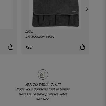
EXXENT
EXXENT
Cas de barman - Exxent
Pot de 
Exxent
13 €
5 €
30 JOURS D'ACHAT OUVERT
Nous vous donnons tout le temps
nécessaire pour prendre votre
décision.