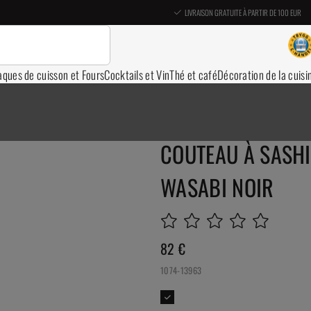
LIVRAISON GRATUITE À PARTIR DE 100 EUR
aques de cuisson et Fours
Cocktails et Vin
Thé et café
Décoration de la cuisi
COUTEAU À SASHI
WASABI NOIR
82
€
1074-13963