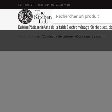
CARTE-CADEAU
CONDITIONS GÉNÉRALES DE VENTE
Cuisine
Pâtisserie
Arts de la table
Électroménager
Barbecues, pl
Start
Cuisine
Couteaux de cuisine
Couteaux à sashimi