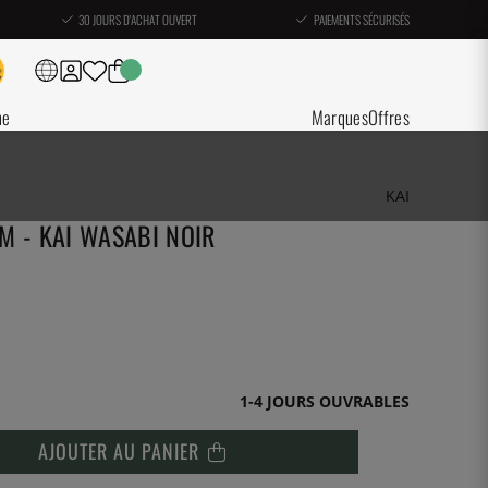
30 JOURS D'ACHAT OUVERT
PAIEMENTS SÉCURISÉS
ne
Marques
Offres
KAI
M - KAI WASABI NOIR
1-4 JOURS OUVRABLES
AJOUTER AU PANIER