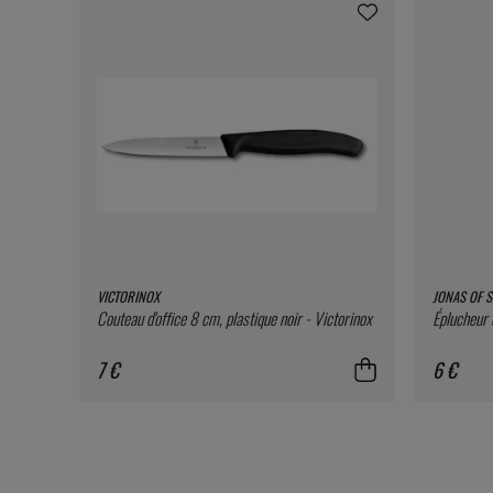
VICTORINOX
JONAS OF 
Couteau d'office 8 cm, plastique noir - Victorinox
Éplucheur 
7 €
6 €