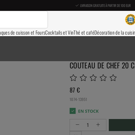
LIVRAISON GRATUITE À PARTIR DE 100 EUR
aques de cuisson et Fours
Cocktails et Vin
Thé et café
Décoration de la cuisi
COUTEAU DE CHEF 20 C
87
€
1074-13951