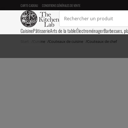
CARTE-CADEAU
CONDITIONS GÉNÉRALES DE VENTE
Cuisine
Pâtisserie
Arts de la table
Électroménager
Barbecues, pl
Start
Cuisine
Couteaux de cuisine
Couteaux de chef