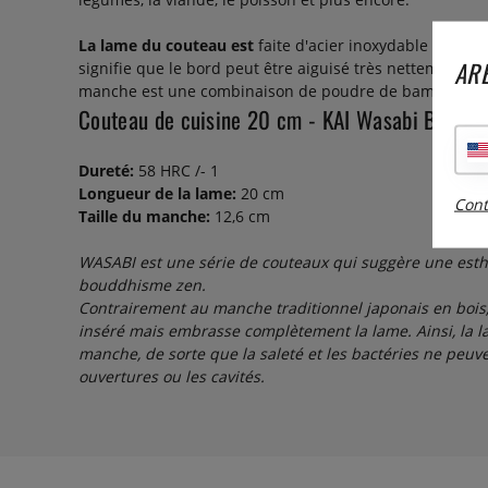
La lame du couteau est
faite d'acier inoxydable 1k6 à 
ARE
signifie que le bord peut être aiguisé très nettement et
manche est une combinaison de poudre de bambou et 
Couteau de cuisine 20 cm - KAI Wasabi Black
Dureté:
58 HRC /- 1
Longueur de la lame:
20 cm
Cont
Taille du manche:
12,6 cm
WASABI est une série de couteaux qui suggère une esth
bouddhisme zen.
Contrairement au manche traditionnel japonais en bois,
inséré mais embrasse complètement la lame. Ainsi, la l
manche, de sorte que la saleté et les bactéries ne peuv
ouvertures ou les cavités.