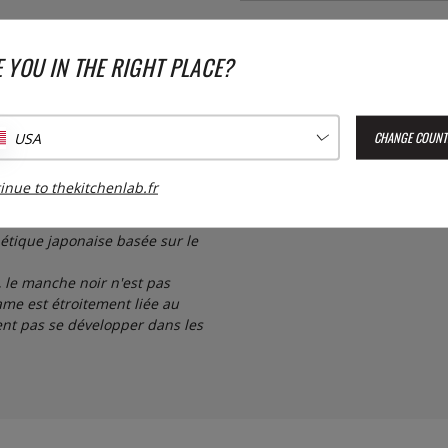
Numéro de l'article livré :
672
haute teneur en carbone, ce qui
EAN :
4901601464481
 YOU IN THE RIGHT PLACE?
 conserve son tranchant. Le
de polypropylène.
CHANGE COUNT
USA
inue to thekitchenlab.fr
étique japonaise basée sur le
 le manche noir n'est pas
ame est étroitement liée au
ent pas se développer dans les