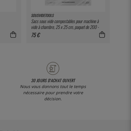
SOUSVIDETOOLS
THREE 
Sacs sous vide compostables pour machine à
Fig Lea
vide à chambre, 25 x 25 cm, paquet de 200 -
SousVideTools
75 €
2 €
30 JOURS D'ACHAT OUVERT
Nous vous donnons tout le temps
nécessaire pour prendre votre
décision.