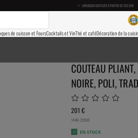
LIVRAISON GRATUITE À PARTIR DE 100 EUR
aques de cuisson et Fours
Cocktails et Vin
Thé et café
Décoration de la cuisi
COUTEAU PLIANT,
NOIRE, POLI, TRA
201
€
1446-32869