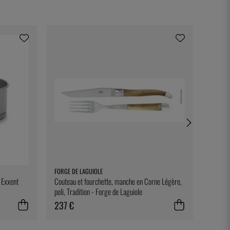
FORGE DE LAGUIOLE
EXXENT
- Exxent
Couteau et fourchette, manche en Corne Légère,
Sous-ve
poli, Tradition - Forge de Laguiole
237 €
10 €