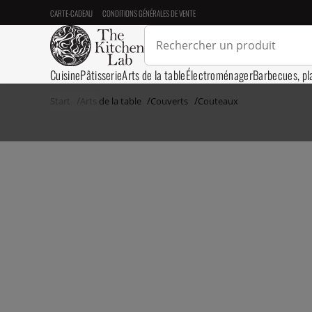
CARTE-CADEAU
CONDITIONS GÉNÉRALES DE VENTE
Cuisine
Pâtisserie
Arts de la table
Électroménager
Barbecues, pl
Start
Arts de la table
Couverts
Couteaux