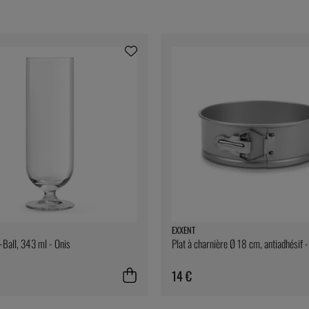
EXXENT
i-Ball, 343 ml - Onis
Plat à charnière Ø 18 cm, antiadhésif 
14 €