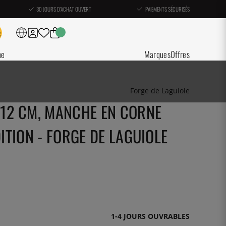
30 JOURS D'ACHAT OUVERT
PAIEMENTS SÉCURISÉS
ne
Marques
Offres
Forge de Laguiole
 12 CM, MANCHE EN CORNE
DITION - FORGE DE LAGUIOLE
1-4 JOURS OUVRABLES