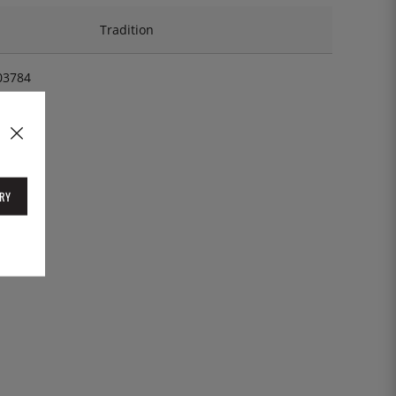
Tradition
03784
RY