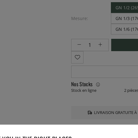
GN 1/2 (2
Mesure:
GN 1/3 (1
GN 1/6 (1
Nos Stocks
Stock en ligne
2 pièce
LIVRAISON GRATUITE À 