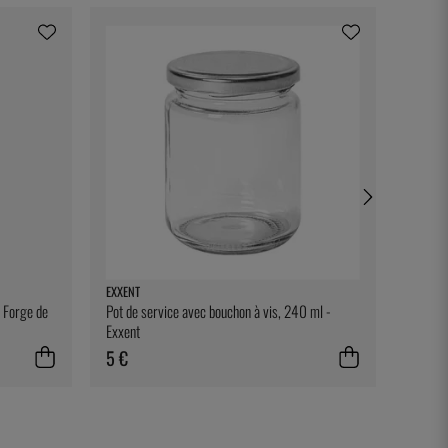
EXXENT
DURALE
- Forge de
Pot de service avec bouchon à vis, 240 ml -
Gobelet
Exxent
5 €
4 €