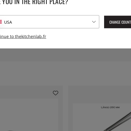
 YOU IN THE RIGHT PLACE?
CHANGE COUNT
USA
inue to thekitchenlab.fr
 cantines de toutes tailles. Fermeture hermétique.