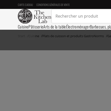
CARTE-CADEAU
CONDITIONS GÉNÉRALES DE VENTE
Cuisine
Pâtisserie
Arts de la table
Électroménager
Barbecues, pl
Start
Cuisine
Plats de cuisson et produits GastroNorms
Ga