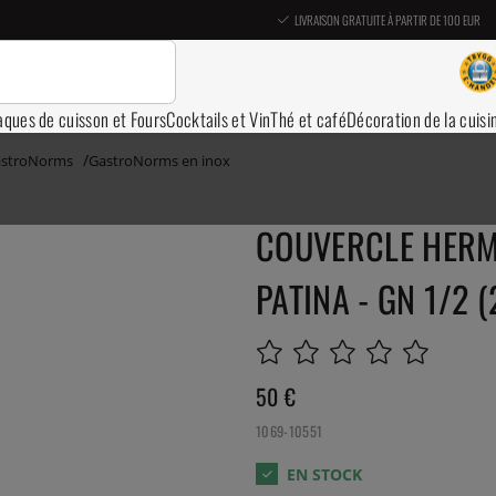
LIVRAISON GRATUITE À PARTIR DE 100 EUR
aques de cuisson et Fours
Cocktails et Vin
Thé et café
Décoration de la cuisi
stroNorms
GastroNorms en inox
COUVERCLE HERM
PATINA - GN 1/2 
50
€
1069-10551