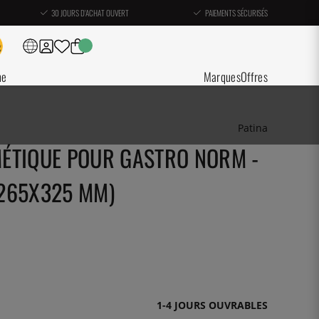
30 JOURS D'ACHAT OUVERT
PAIEMENTS SÉCURISÉS
ne
Marques
Offres
Patina
ÉTIQUE POUR GASTRO NORM -
(265X325 MM)
1-4 JOURS OUVRABLES