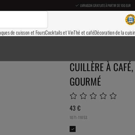
LIVRAISON GRATUITE À PARTIR DE 100 EUR
aques de cuisson et Fours
Cocktails et Vin
Thé et café
Décoration de la cuisi
CUILLÈRE À CAFÉ,
GOURMÉ
43
€
1071-11053