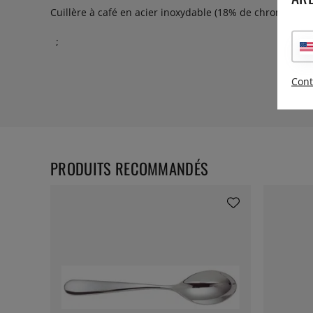
Cuillère à café en acier inoxydable (18% de chrome), ma
;
Cont
PRODUITS RECOMMANDÉS