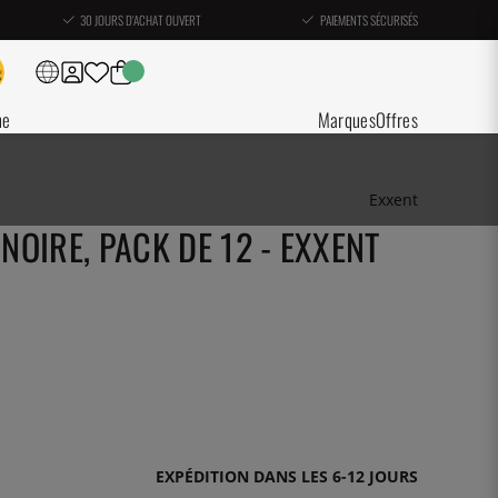
30 JOURS D'ACHAT OUVERT
PAIEMENTS SÉCURISÉS
ne
Marques
Offres
Exxent
 NOIRE, PACK DE 12 - EXXENT
EXPÉDITION DANS LES 6-12 JOURS