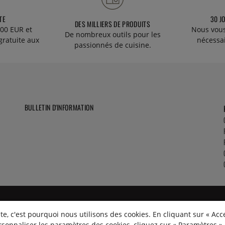
TE
30 J
DES MILLIERS DE PRODUITS
00 EUR et
Nous vous
De nombreux outils pour les
gratuite aux
nécessa
passionnés de cuisine.
BULLETIN D'INFORMATION
e, c'est pourquoi nous utilisons des cookies. En cliquant sur « Acc
rsonnaliser les paramètres des cookies, cliquez sur « Paramètres ».