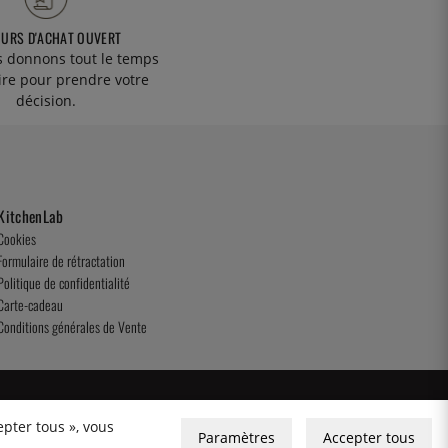
OURS D'ACHAT OUVERT
 donnons tout le temps
ire pour prendre votre
décision.
KitchenLab
Cookies
Formulaire de rétractation
Politique de confidentialité
Carte-cadeau
Conditions générales de Vente
epter tous », vous
Paramètres
Accepter tous