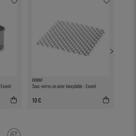
EXXENT
SOUSVI
- Exxent
Sous-verres en acier inoxydable - Exxent
Sacs s
vide à 
SousVi
10 €
75 €