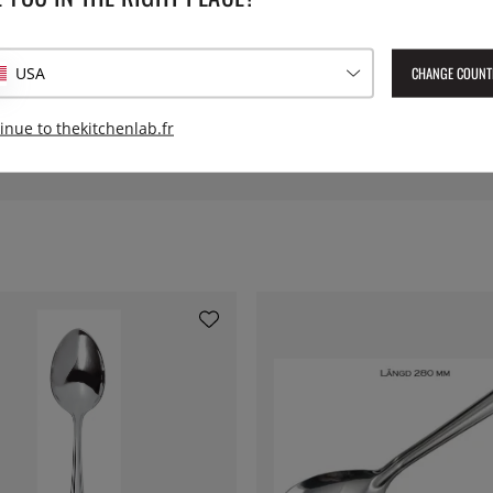
nche en bakélite.
Collection:
CHANGE COUNT
USA
Numéro de l'article livré :
PT1
EAN :
7393107123158
inue to thekitchenlab.fr