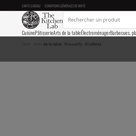
CARTE-CADEAU
CONDITIONS GÉNÉRALES DE VENTE
Cuisine
Pâtisserie
Arts de la table
Électroménager
Barbecues, pl
Start
Arts de la table
Couverts
Cuillères