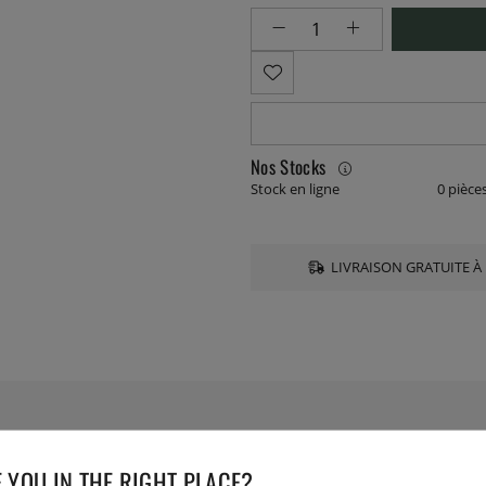
Nos Stocks
Stock en ligne
0 pièce
LIVRAISON GRATUITE À 
CARACTÉRISTIQUES TE
 YOU IN THE RIGHT PLACE?