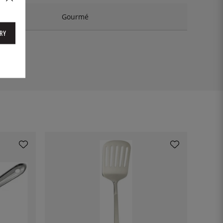
Gourmé
RY
5TSFE