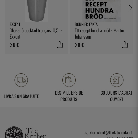
EXXENT
BONNIER FAKTA
Shaker à cocktail français, 0,5L -
Ett recept hundra bröd - Martin
Exxent
Johansson
36 €
28 €
DES MILLIERS DE
30 JOURS D'ACHAT
LIVRAISON GRATUITE
PRODUITS
OUVERT
service-client@thekitchenlab.fr