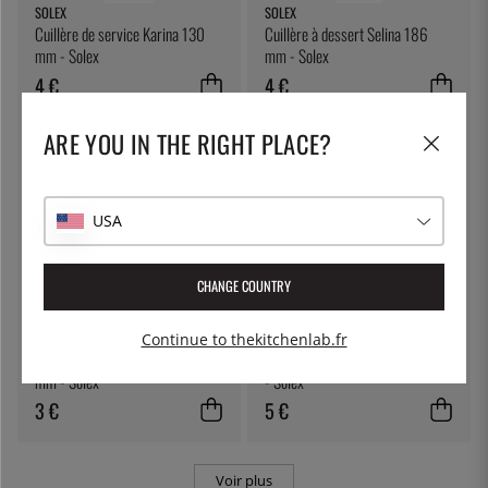
SOLEX
SOLEX
Cuillère de service Karina 130
Cuillère à dessert Selina 186
mm - Solex
mm - Solex
4 €
4 €
ARE YOU IN THE RIGHT PLACE?
USA
CHANGE COUNTRY
SOLEX
SOLEX
Continue to thekitchenlab.fr
Cuillère à thé à glace Sarah 214
Cuillère à dessert Léna 188 mm
mm - Solex
- Solex
3 €
5 €
Voir plus