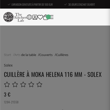
LIVRAISON GRATUITE À PARTIR DE 100 EUR
30 JOURS D'ACHAT OUVERT
Start
Arts de la table
Couverts
Cuillères
Solex
CUILLÈRE À MOKA HELENA 116 MM - SOLEX
3
€
1284-21558