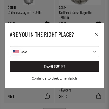
ÖSTLIN
SOLEX
Cuillère à spaghetti - Östlin
Cuillère à Sauce Baguette,
170mm
16 €
15 €
ARE YOU IN THE RIGHT PLACE?
USA
CHANGE COUNTRY
Continue to thekitchenlab.fr
ETI
KYOCERA
Thermastick - ETI - Rouge
Mandoline, lame céramique, noire
- Kyocera
45 €
36 €