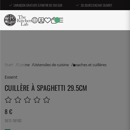
LIVRAISON GRATUITE À PARTIR DE 100 EUR
30 JOURS D'ACHAT OUVERT
Start
Cuisine
Ustensiles de cuisine
Louches et cuillères
Exxent
CUILLÈRE À SPAGHETTI 29.5CM
8
€
1071-10182