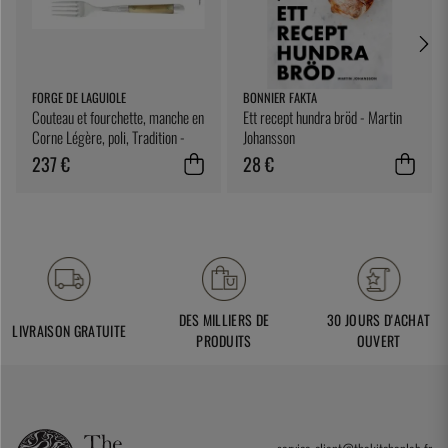
FORGE DE LAGUIOLE
BONNIER FAKTA
Couteau et fourchette, manche en
Ett recept hundra bröd - Martin
Corne Légère, poli, Tradition -
Johansson
Forge de Laguiole
237 €
28 €
DES MILLIERS DE
30 JOURS D'ACHAT
LIVRAISON GRATUITE
PRODUITS
OUVERT