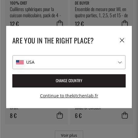
100% CHEF
DE BUYER
Cuillères sphériques pour la
Ensemble de mesure pour ML en
cuisson moléculaire, pack de 4 -
quatre parties, 1, 2,5, 5 et 15 - de
100% Chef
Buyer
12 €
12 €
ARE YOU IN THE RIGHT PLACE?
USA
CHANGE COUNTRY
KITCHEN CRAFT
JONAS OF SWEDEN
Continue to thekitchenlab.fr
Toile finement tissée - Kitchen
Éplucheur de pommes de terre -
Craft
Jonas of Sweden
8 €
6 €
Voir plus