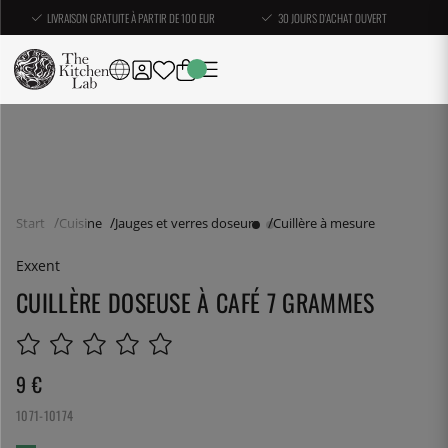
LIVRAISON GRATUITE À PARTIR DE 100 EUR
30 JOURS D'ACHAT OUVERT
Start
Cuisine
Jauges et verres doseurs
Cuillère à mesure
Exxent
CUILLÈRE DOSEUSE À CAFÉ 7 GRAMMES
9
€
1071-10174