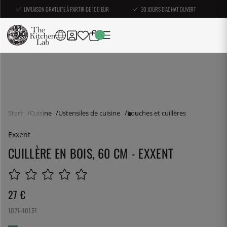
LIVRAISON GRATUITE À PARTIR DE 100 EUR
30 JOURS D'ACHAT OUVERT
Start
Cuisine
Ustensiles de cuisine
Louches et cuillères
Exxent
CUILLÈRE EN BOIS, 60 CM - EXXENT
27
€
1071-10151