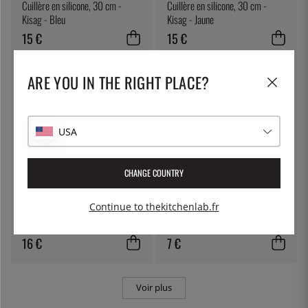
Cuillère en silicone, 30 cm -
Cuillère en silicone, 30 cm -
Kisag - Bleu
Kisag - Jaune
15 €
15 €
ARE YOU IN THE RIGHT PLACE?
USA
CHANGE COUNTRY
ÖSTLIN
ÖSTLIN
Continue to thekitchenlab.fr
Spatule wok, 35 cm - Östlin
Cuillère gastro / cuillère de
service
16 €
7 €
Voir plus