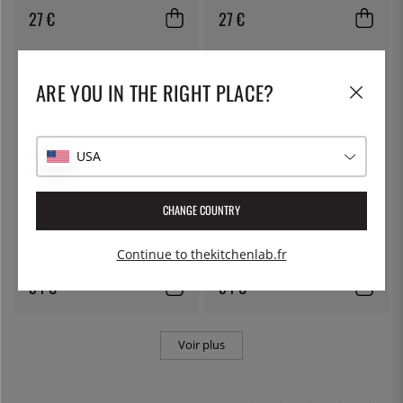
27 €
27 €
ARE YOU IN THE RIGHT PLACE?
USA
CHANGE COUNTRY
EXXENT
TELLIER
Grille d'égouttage, GN 1/2 -
Coupe-frites - Tellier
Continue to thekitchenlab.fr
Exxent
34 €
54 €
Voir plus