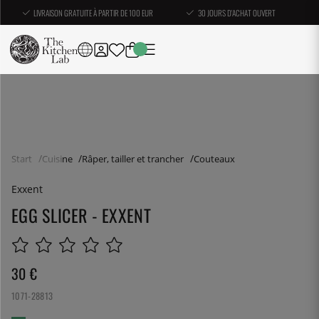
LIVRAISON GRATUITE À PARTIR DE 100 EUR
30 JOURS D'ACHAT OUVERT
Start
Cuisine
Râper, tailler et trancher
Couteaux
Exxent
EGG SLICER - EXXENT
30
€
1071-28813