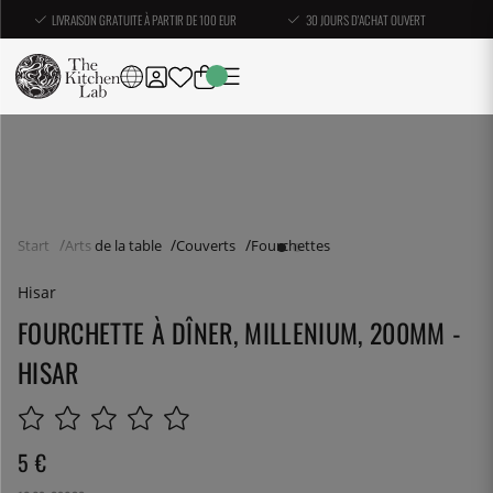
LIVRAISON GRATUITE À PARTIR DE 100 EUR
30 JOURS D'ACHAT OUVERT
Start
Arts de la table
Couverts
Fourchettes
Hisar
FOURCHETTE À DÎNER, MILLENIUM, 200MM -
HISAR
5
€