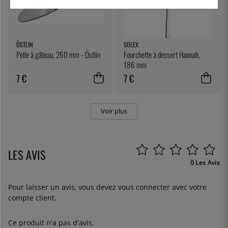
ÖSTLIN
SOLEX
Pelle à gâteau, 260 mm - Östlin
Fourchette à dessert Hannah,
186 mm
7 €
7 €
Voir plus
LES AVIS
0 Les Avis
Pour laisser un avis, vous devez
vous connecter
avec votre
compte client.
Ce produit n'a pas d'avis.