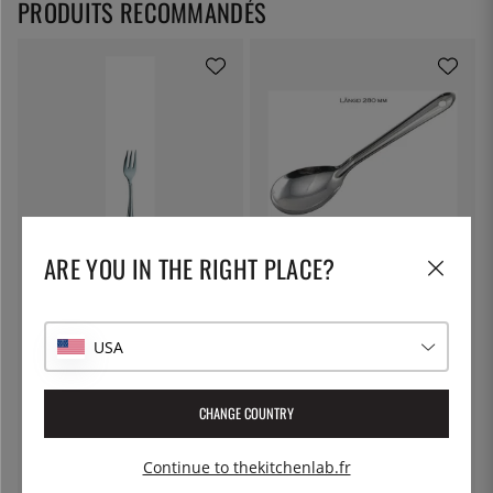
PRODUITS RECOMMANDÉS
ARE YOU IN THE RIGHT PLACE?
SOLEX
ÖSTLIN
Fourchette à gâteau Laila 148
Cuillère gastro / cuillère de
mm - Solex
service
3 €
7 €
USA
CHANGE COUNTRY
Continue to thekitchenlab.fr