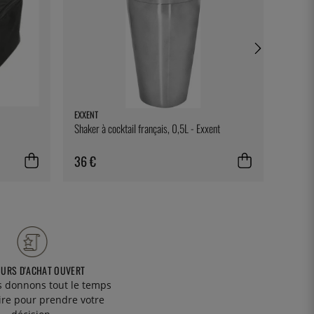
EXXENT
ONIS
Shaker à cocktail français, 0,5L - Exxent
Levitas
36 €
13 €
OURS D'ACHAT OUVERT
 donnons tout le temps
ire pour prendre votre