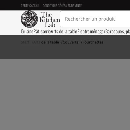
CARTE-CADEAU
CONDITIONS GÉNÉRALES DE VENTE
Cuisine
Pâtisserie
Arts de la table
Électroménager
Barbecues, pl
Start
Arts de la table
Couverts
Fourchettes