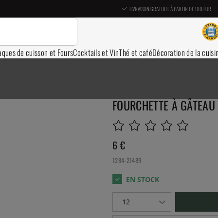
LIVRAISON GRATUITE À PARTIR DE 100 EUR
aques de cuisson et Fours
Cocktails et Vin
Thé et café
Décoration de la cuisi
FOURCHETTE À GÂTEAU 
6
€
1284-21489