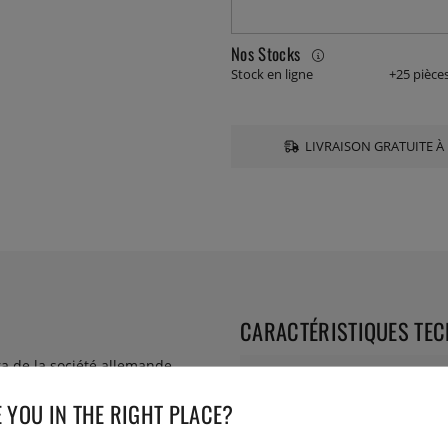
Nos Stocks
Stock en ligne
+25 pièce
LIVRAISON GRATUITE À 
CARACTÉRISTIQUES TE
ra de la société allemande
Collection:
 YOU IN THE RIGHT PLACE?
Numéro de l'article livré :
1219