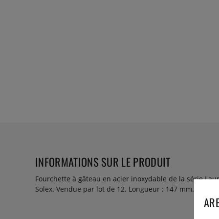
INFORMATIONS SUR LE PRODUIT
Fourchette à gâteau en acier inoxydable de la série Lau
Solex. Vendue par lot de 12. Longueur : 147 mm.
ARE