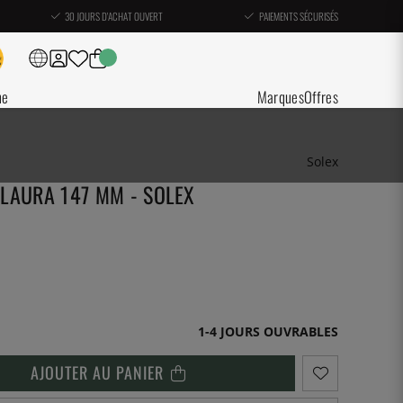
30 JOURS D'ACHAT OUVERT
PAIEMENTS SÉCURISÉS
ne
Marques
Offres
Solex
LAURA 147 MM - SOLEX
1-4 JOURS OUVRABLES
AJOUTER AU PANIER