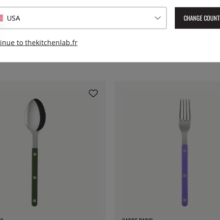
EAN :
4250184419136
CHANGE COUNT
USA
inue to thekitchenlab.fr