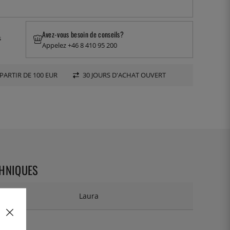
Avez-vous besoin de conseils?
s
Appelez +46 8 410 95 200
PARTIR DE 100 EUR
30 JOURS D'ACHAT OUVERT
CHNIQUES
Laura
-13