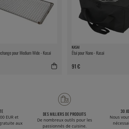
KASAI
rechange pour Medium Wide - Kasai
Étui pour Nano - Kasai
91 €
TE
30 J
DES MILLIERS DE PRODUITS
00 EUR et
Nous vous
De nombreux outils pour les
gratuite aux
nécessa
passionnés de cuisine.