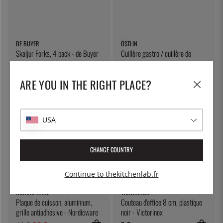
DE BUYER
ÖSTLIN
Skaljur Forks, 4 pack - de Buyer
Cuillère gastro / cuillère de
service
34 €
7 €
ARE YOU IN THE RIGHT PLACE?
12
%
USA
CHANGE COUNTRY
Continue to thekitchenlab.fr
NORDIC WARE
VICTORINOX
Plaque de cuisson, aluminium,
Couteau d'office 8 cm, plastique
grille antiadhésive - Nordicware
noir - Victorinox