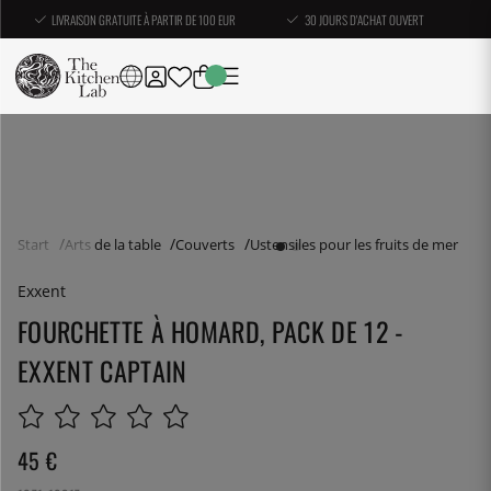
LIVRAISON GRATUITE À PARTIR DE 100 EUR
30 JOURS D'ACHAT OUVERT
Start
Arts de la table
Couverts
Ustensiles pour les fruits de mer
Exxent
FOURCHETTE À HOMARD, PACK DE 12 -
EXXENT CAPTAIN
45
€