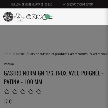
LIVRAISON GRATUITE À PARTIR DE 100 EUR
30 JOURS D'ACHAT OUVERT
Start
Cuisine
Plats de cuisson et produits GastroNorms
GastroNor
Patina
GASTRO NORM GN 1/6, INOX AVEC POIGNÉE -
PATINA - 100 MM
17
€