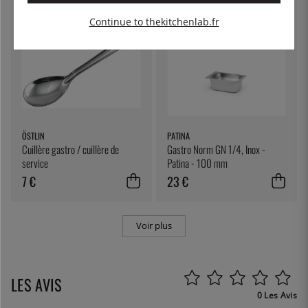
Continue to thekitchenlab.fr
ÖSTLIN
PATINA
Cuillère gastro / cuillère de
Gastro Norm GN 1/4, Inox -
service
Patina - 100 mm
7 €
23 €
Voir plus
LES AVIS
0 Les Avis