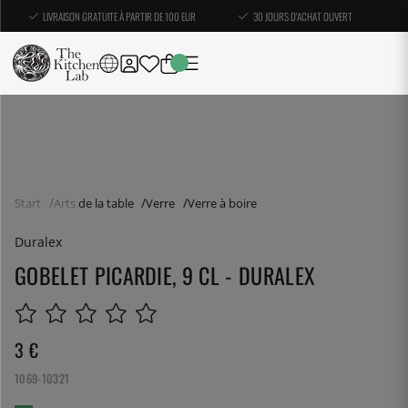
LIVRAISON GRATUITE À PARTIR DE 100 EUR
30 JOURS D'ACHAT OUVERT
Start
Arts de la table
Verre
Verre à boire
Duralex
GOBELET PICARDIE, 9 CL - DURALEX
3
€
1069-10321