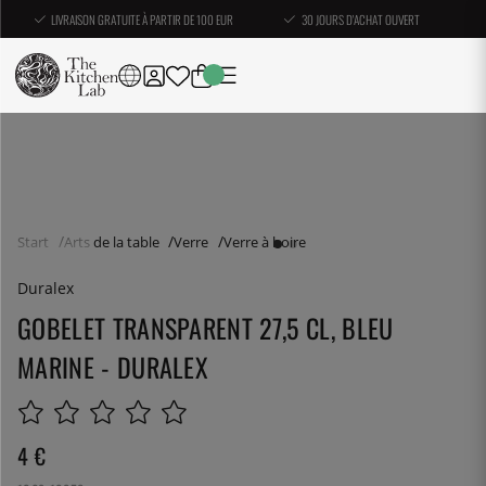
LIVRAISON GRATUITE À PARTIR DE 100 EUR
30 JOURS D'ACHAT OUVERT
Start
Arts de la table
Verre
Verre à boire
Duralex
GOBELET TRANSPARENT 27,5 CL, BLEU
MARINE - DURALEX
4
€