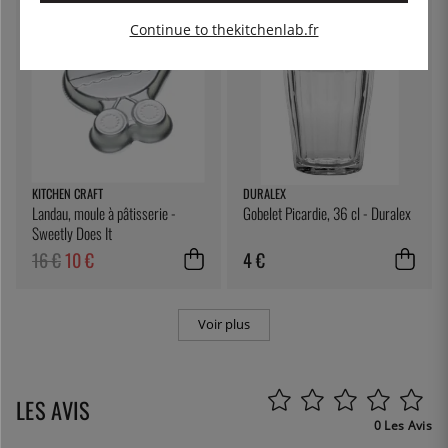
38
%
Continue to thekitchenlab.fr
KITCHEN CRAFT
DURALEX
Landau, moule à pâtisserie -
Gobelet Picardie, 36 cl - Duralex
Sweetly Does It
16 €
10 €
4 €
Voir plus
LES AVIS
0 Les Avis