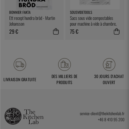
BONNIER FAKTA
SOUSVIDETOOLS
Ett recept hundra bröd - Martin
Sacs sous vide compostables
Johansson
pour machine à vide à chambre,
25 x 25 cm, paquet de 200 -
29 €
75 €
SousVideTools
DES MILLIERS DE
30 JOURS D'ACHAT
LIVRAISON GRATUITE
PRODUITS
OUVERT
service-client@thekitchenlab.fr
+46 8 410 95 200