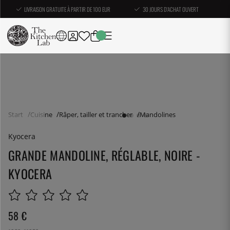
LIVRAISON GRATUITE À PARTIR DE 100 EUR
30 JOURS D'ACHAT OUVERT
Start
Cuisine
Râper, tailler et trancher
Mandolines
Kyocera
GRANDE MANDOLINE, RÉGLABLE, NOIRE -
KYOCERA
58
€