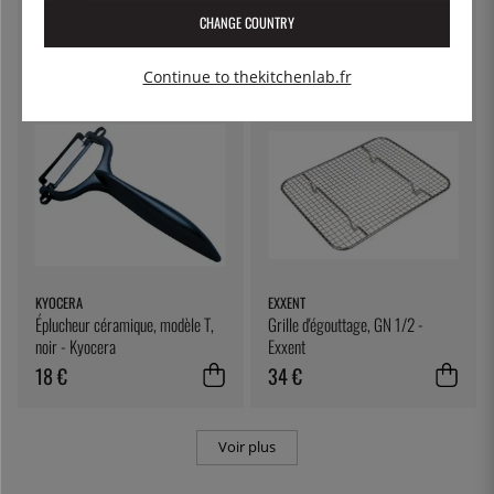
- Kyocera
céramique, noire - Kyocera
CHANGE COUNTRY
36 €
36 €
Continue to thekitchenlab.fr
KYOCERA
EXXENT
Éplucheur céramique, modèle T,
Grille d'égouttage, GN 1/2 -
noir - Kyocera
Exxent
18 €
34 €
Voir plus