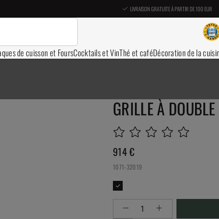
LIVRAISON GRATUITE À PARTIR DE 100 EUR
aques de cuisson et Fours
Cocktails et Vin
Thé et café
Décoration de la cuisi
GRILLE À DOUBLE
914
€
1071-32019