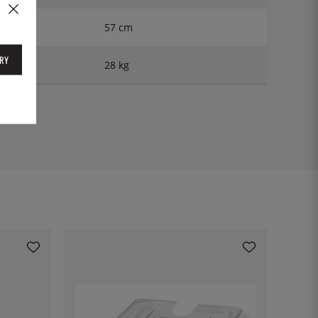
57 cm
RY
28 kg
17