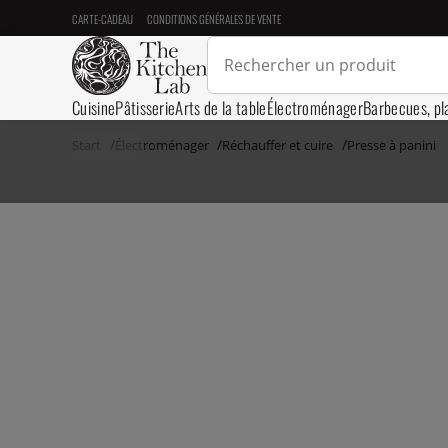
CARTE-CADEAU
CONDITIONS GÉNÉRALES DE VENTE
Cuisine
Pâtisserie
Arts de la table
Électroménager
Barbecues, pl
Start
Électroménager
Réchauffer et cuire
Presse à panini