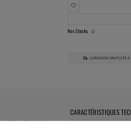
Nos Stocks
LIVRAISON GRATUITE À 
CARACTÉRISTIQUES TE
 nervurée en fonte lourde pour
Hauteur:
ril clairs. Avec une capacité