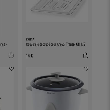
PATINA
ence -
Couvercle découpé pour Anova, Transp, GN 1/2
14 €