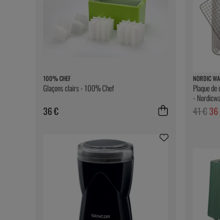
100% CHEF
NORDIC WA
Glaçons clairs - 100% Chef
Plaque de 
- Nordicw
36 €
41 €
36