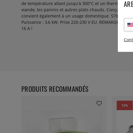
ARE
de température allant jusqu'à 300°C et un thermostat sép
viande, les paninis et autres plats chauds. Conçu pour le
convient également à un usage domestique. 570 x 395 x 
Puissance : 3,6 kW. Prise 220-230 V EU. REMARQUE ! Néc
16 A !
Cont
PRODUITS RECOMMANDÉS
12
%