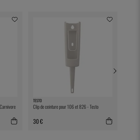
TESTO
DURALE
 Carnivore
Clip de ceinture pour 106 et 826 - Testo
Gobelet
30 €
4 €