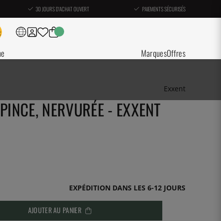
30 JOURS D'ACHAT OUVERT
PAIEMENTS SÉCURISÉS
ne
Marques
Offres
Exxent
 PINCE, NERVURÉE - EXXENT
EXPÉDITION DANS LES 6-12 JOURS
AJOUTER AU PANIER