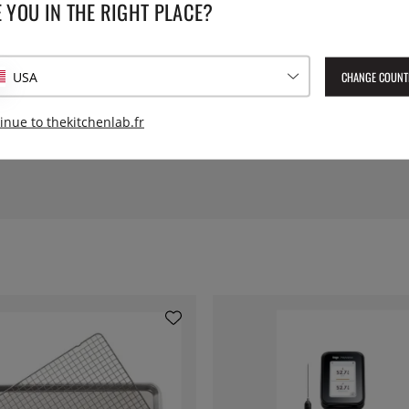
 YOU IN THE RIGHT PLACE?
aré, il est parfait pour la
s cuisines professionnelles, il
Longueur:
210 mm. Poids : 28 kg.
essite une prise de courant de
CHANGE COUNT
USA
Poids:
inue to thekitchenlab.fr
Numéro de l'article livré :
900
EAN :
7393107900179