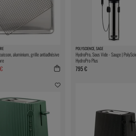
RE
POLYSCIENCE, SAGE
cuisson, aluminium, grille antiadhésive
HydroPro, Sous Vide - Sauge | PolySci
are
HydroPro Plus
 €
795 €