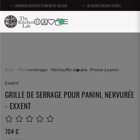
LIVRAISON GRATUITE À PARTIR DE 100 EUR
30 JOURS D'ACHAT OUVERT
Start
Électroménager
Réchauffer et cuire
Presse à panini
Exxent
GRILLE DE SERRAGE POUR PANINI, NERVURÉE
- EXXENT
704
€