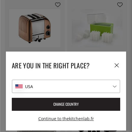
DUALIT
100% CHEF
Grille-pain Classic, 2 tranches,
Glaçons clairs - 100% Chef
ARE YOU IN THE RIGHT PLACE?
cuivre - Dualit
366 €
36 €
USA
12
%
CHANGE COUNTRY
Continue to thekitchenlab.fr