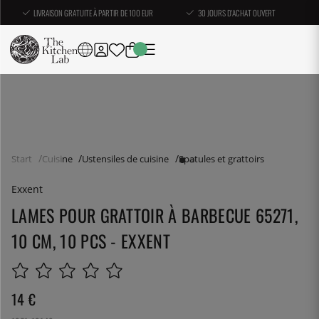
LIVRAISON GRATUITE À PARTIR DE 100 EUR
30 JOURS D'ACHAT OUVERT
Start
Cuisine
Ustensiles de cuisine
Spatules et grattoirs
Exxent
LAMES POUR GRATTOIR À BARBECUE 65271,
10 CM, 10 PCS - EXXENT
14
€