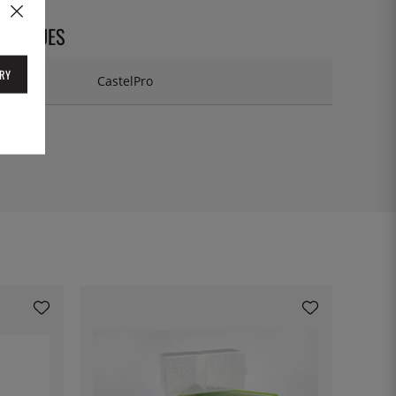
CHNIQUES
RY
CastelPro
PCPF