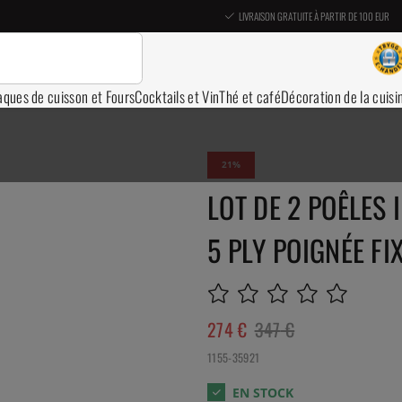
LIVRAISON GRATUITE À PARTIR DE 100 EUR
aques de cuisson et Fours
Cocktails et Vin
Thé et café
Décoration de la cuisi
21
LOT DE 2 POÊLES 
5 PLY POIGNÉE FIX
274
€
347
€
1155-35921