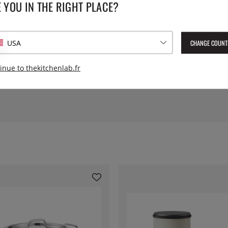
 YOU IN THE RIGHT PLACE?
CARACTÉRISTIQUES TE
CHANGE COUNT
USA
Collection:
inue to thekitchenlab.fr
Numéro de l'article livré :
ST2
EAN :
3358570190384