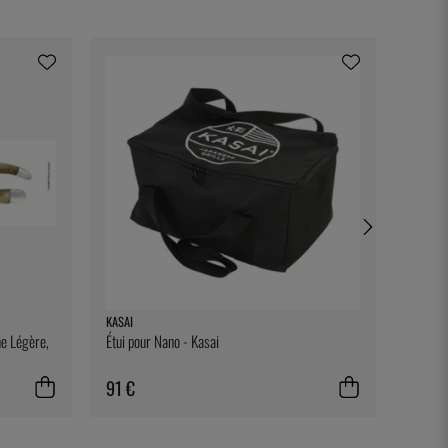
KASAI
SATAKE
ne Légère,
Étui pour Nano - Kasai
Frying 
91 €
64 €