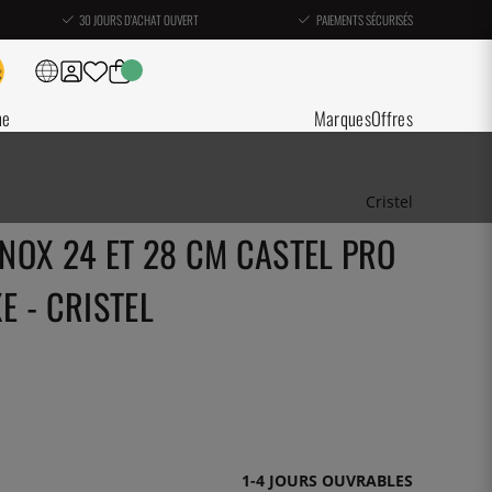
30 JOURS D'ACHAT OUVERT
PAIEMENTS SÉCURISÉS
ne
Marques
Offres
Cristel
INOX 24 ET 28 CM CASTEL PRO
E - CRISTEL
1-4 JOURS OUVRABLES