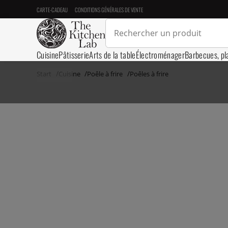
CARTE-CADEAU
CONDITIONS GÉNÉRALES DE VENTE
Cuisine
Pâtisserie
Arts de la table
Électroménager
Barbecues, pl
Start
Cuisine
Poêle à frire
Poêles à frire