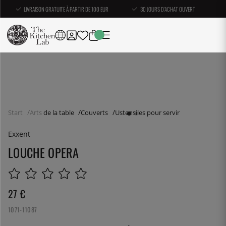
LIVRAISON GRATUITE À PARTIR DE 100 EUR
30 JOURS D'ACHAT OUVERT
Start
Arts de la table
Couverts
Ustensiles pour servir
Exxent
LOUCHE OPERA
27
€
1071-11087