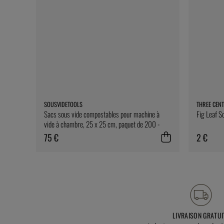
SOUSVIDETOOLS
THREE CENT
Sacs sous vide compostables pour machine à
Fig Leaf S
vide à chambre, 25 x 25 cm, paquet de 200 -
SousVideTools
75 €
2 €
LIVRAISON GRATUI