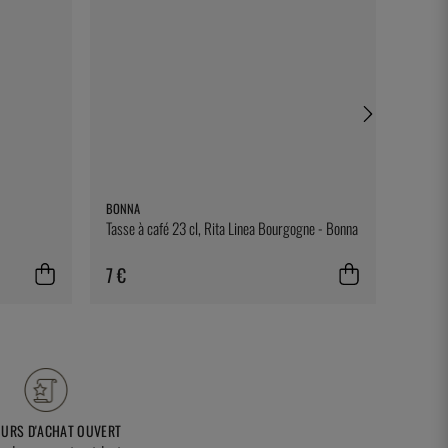
BONNA
EXXENT
Tasse à café 23 cl, Rita Linea Bourgogne - Bonna
Plat à 
7 €
14 €
OURS D'ACHAT OUVERT