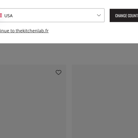
EAN :
7393107900094
CHANGE COUNT
USA
inue to thekitchenlab.fr