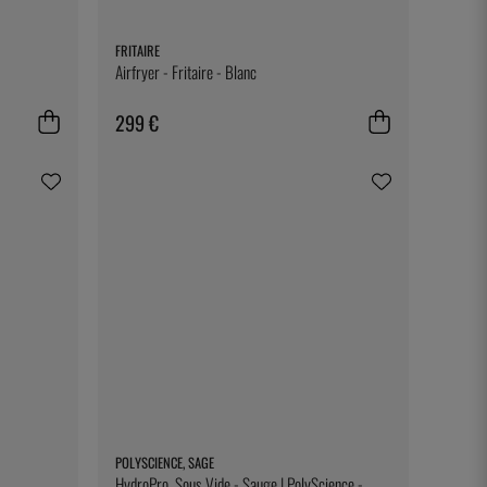
FRITAIRE
Airfryer - Fritaire - Blanc
299 €
POLYSCIENCE, SAGE
HydroPro, Sous Vide - Sauge | PolyScience -