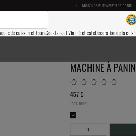
LIVRAISON GRATUITE À PARTIR DE 100 EUR
aques de cuisson et Fours
Cocktails et Vin
Thé et café
Décoration de la cuisi
MACHINE À PANIN
457
€
1071-10961