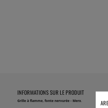
INFORMATIONS SUR LE PRODUIT
Grille à flamme, fonte nervurée - Merx
.
ARE