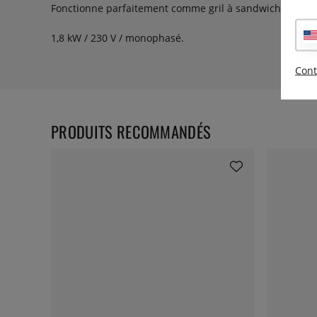
Fonctionne parfaitement comme gril à sandwich
1,8 kW / 230 V / monophasé.
Cont
PRODUITS RECOMMANDÉS