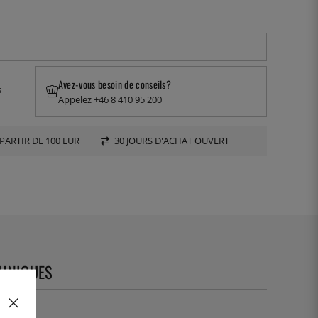
Avez-vous besoin de conseils?
s
Appelez +46 8 410 95 200
PARTIR DE 100 EUR
30 JOURS D'ACHAT OUVERT
CHNIQUES
09