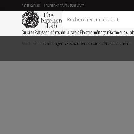
CARTE-CADEAU
CONDITIONS GÉNÉRALES DE VENTE
Cuisine
Pâtisserie
Arts de la table
Électroménager
Barbecues, pl
Start
Électroménager
Réchauffer et cuire
Presse à panini