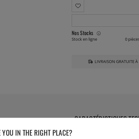
Nos Stocks
Stock en ligne
0 pièce
LIVRAISON GRATUITE À 
CARACTÉRISTIQUES TE
 YOU IN THE RIGHT PLACE?
Numéro de l'article livré :
900