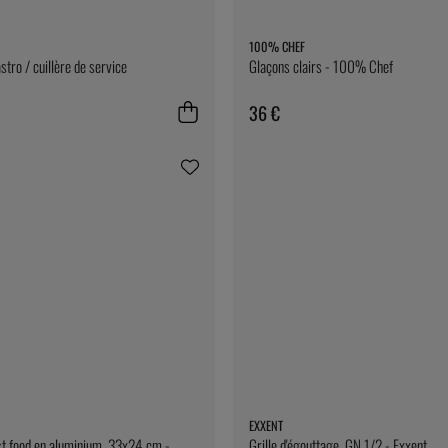
100% CHEF
stro / cuillère de service
Glaçons clairs - 100% Chef
36 €
EXXENT
st food en aluminium, 33x24 cm -
Grille d'égouttage, GN 1/2 - Exxent