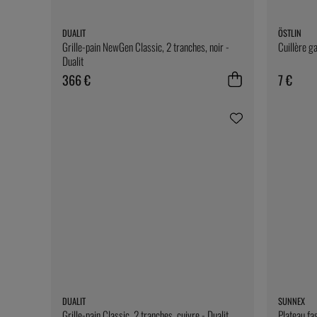
DUALIT
ÖSTLIN
Grille-pain NewGen Classic, 2 tranches, noir -
Cuillère ga
Dualit
366 €
7 €
DUALIT
SUNNEX
Grille-pain Classic, 2 tranches, cuivre - Dualit
Plateau fa