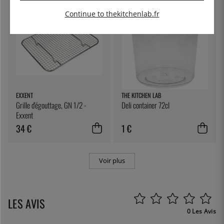
Continue to thekitchenlab.fr
EXXENT
THE KITCHEN LAB
Grille d'égouttage, GN 1/2 -
Deli container 72cl
Exxent
34 €
1 €
Voir plus
LES AVIS
0 Les Avis