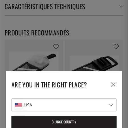
CARACTÉRISTIQUES TECHNIQUES
PRODUITS RECOMMANDÉS
ARE YOU IN THE RIGHT PLACE?
KYOCERA
KYOCERA
Mandoline, lame céramique, noire
Grande mandoline, réglable, noire
USA
- Kyocera
- Kyocera
36 €
58 €
CHANGE COUNTRY