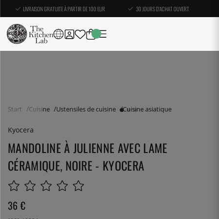
LIVRAISON GRATUITE À PARTIR DE 100 EUR
30 JOURS D'ACHAT OUVERT
Start
Cuisine
Ustensiles de cuisine
Cuisine asiatique
Kyocera
MANDOLINE À JULIENNE AVEC LAME
CÉRAMIQUE, NOIRE - KYOCERA
36
€