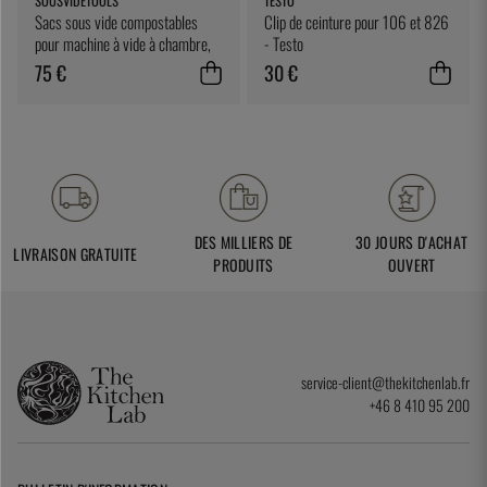
SOUSVIDETOOLS
TESTO
Sacs sous vide compostables
Clip de ceinture pour 106 et 826
pour machine à vide à chambre,
- Testo
25 x 25 cm, paquet de 200 -
75 €
30 €
SousVideTools
DES MILLIERS DE
30 JOURS D'ACHAT
LIVRAISON GRATUITE
PRODUITS
OUVERT
service-client@thekitchenlab.fr
+46 8 410 95 200