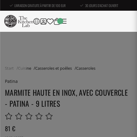
LIVRAISON GRATUITE À PARTIR DE 100 EUR
30 JOURS D'ACHAT OUVERT
Start
Cuisine
Casseroles et poêles
Casseroles
Patina
MARMITE HAUTE EN INOX, AVEC COUVERCLE
- PATINA - 9 LITRES
81
€