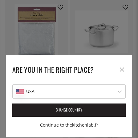
KITCHEN CRAFT
PATINA
Toile à fromage, toile filtrante -
Marmite à pâtes avec couvercle
ARE YOU IN THE RIGHT PLACE?
Kitchen Craft
verrouillable, 5 litres - Patina
7 €
55 €
USA
CHANGE COUNTRY
Continue to thekitchenlab.fr