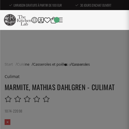
LIVRAISON GRATUITE À PARTIR DE 100 EUR
30 JOURS D'ACHAT OUVERT
Start
Cuisine
Casseroles et poêles
Casseroles
Culimat
MARMITE, MATHIAS DAHLGREN - CULIMAT
1074-22098