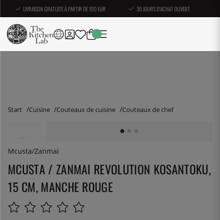
LIVRAISON GRATUITE À PARTIR DE 100 EUR
30 JOURS D'ACHAT OUVERT
Start
Cuisine
Couteaux de cuisine
Couteaux de chef
Mcusta/Zanmai
MCUSTA / ZANMAI REVOLUTION KOSANTOKU,
15 CM, MANCHE ROUGE