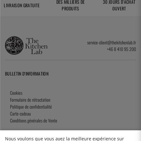
DES MILLIERS DE
30 JOURS D'ACHAT
LIVRAISON GRATUITE
PRODUITS
OUVERT
service-client@thekitchenlab.fr
+46 8 410 95 200
BULLETIN D'INFORMATION
Cookies
Formulaire de rétractation
Politique de confidentialité
Carte-cadeau
Conditions générales de Vente
Nous voulons que vous ayez la meilleure expérience sur