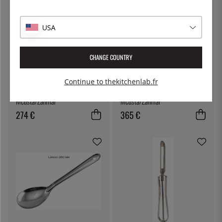
USA
CHANGE COUNTRY
Continue to thekitchenlab.fr
MCUSTA/ZANMAI
MCUSTA/ZANMAI
Kosantoku, 15cm, Revolution -
Gyuto, 21cm, Revolution Black -
Mcusta/Zanmai
Mcusta/Zanmai
274 €
365 €