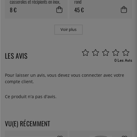
casseroles et récipients en inox,
rond
750 ml - Demeyere
8 €
45 €
Voir plus
LES AVIS
0 Les Avis
Pour laisser un avis, vous devez
vous connecter
avec votre
compte client.
Ce produit n'a pas d'avis.
VU(E) RÉCEMMENT