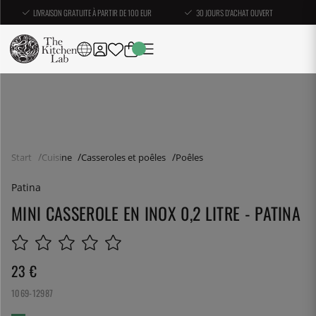
LIVRAISON GRATUITE À PARTIR DE 100 EUR
30 JOURS D'ACHAT OUVERT
Start
Cuisine
Casseroles et poêles
Poêles
Patina
MINI CASSEROLE EN INOX 0,2 LITRE - PATINA
23
€
1069-12987