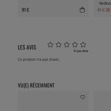
- Nordicw
91 €
41 €
36
LES AVIS
0 Les Avis
Ce produit n'a pas d'avis.
VU(E) RÉCEMMENT