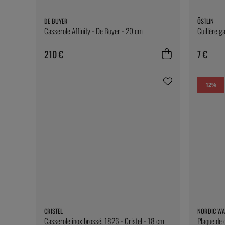
DE BUYER
ÖSTLIN
Casserole Affinity - De Buyer - 20 cm
Cuillère ga
210 €
7 €
12
%
CRISTEL
NORDIC WA
Casserole inox brossé, 1826 - Cristel - 18 cm
Plaque de 