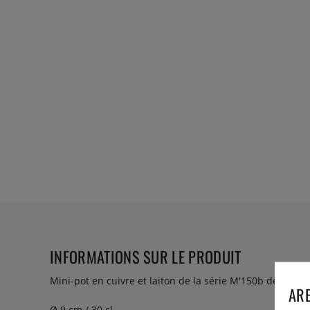
INFORMATIONS SUR LE PRODUIT
Mini-pot en cuivre et laiton de la série M'150b de Mauvi
ARE
Ø 9 cm / 30 cl