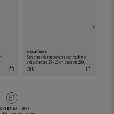
SOUSVIDETOOLS
FORGE 
nt
Sacs sous vide compostables pour machine à
Couvert
vide à chambre, 25 x 25 cm, paquet de 200 -
Laguiol
SousVideTools
75 €
27 €
OURS D'ACHAT OUVERT
 donnons tout le temps