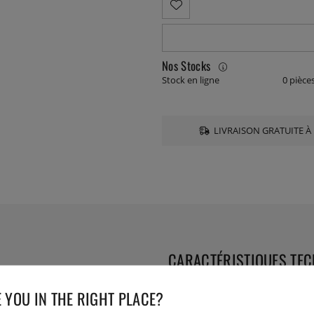
Nos Stocks
Stock en ligne
0 pièce
LIVRAISON GRATUITE À 
CARACTÉRISTIQUES TE
el.
 YOU IN THE RIGHT PLACE?
Collection: