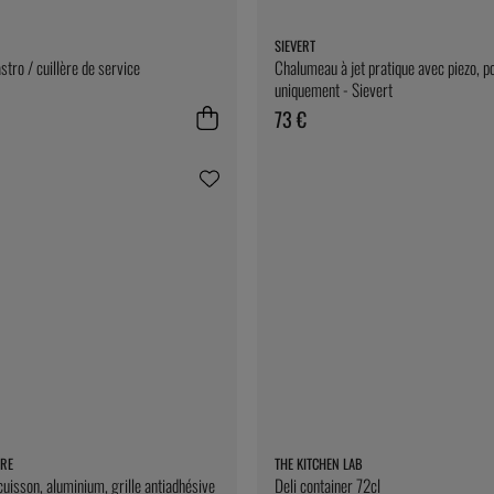
SIEVERT
stro / cuillère de service
Chalumeau à jet pratique avec piezo, p
uniquement - Sievert
73 €
RE
THE KITCHEN LAB
cuisson, aluminium, grille antiadhésive
Deli container 72cl