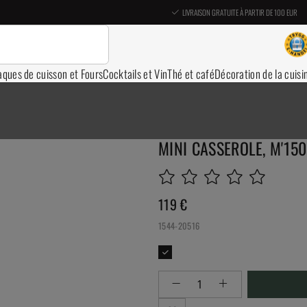
LIVRAISON GRATUITE À PARTIR DE 100 EUR
aques de cuisson et Fours
Cocktails et Vin
Thé et café
Décoration de la cuisi
MINI CASSEROLE, M'150
119
€
1544-20516