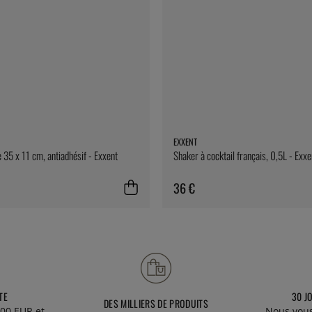
EXXENT
e 35 x 11 cm, antiadhésif - Exxent
Shaker à cocktail français, 0,5L - Exxe
36 €
TE
30 J
DES MILLIERS DE PRODUITS
00 EUR et
Nous vous