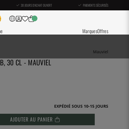
30 JOURS D'ACHAT OUVERT
PAIEMENTS SÉCURISÉS
ne
Marques
Offres
Mauviel
B, 30 CL - MAUVIEL
EXPÉDIÉ SOUS 10-15 JOURS
AJOUTER AU PANIER