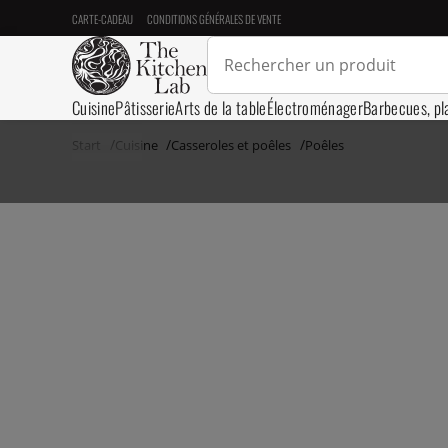
CARTE-CADEAU
CONDITIONS GÉNÉRALES DE VENTE
Cuisine
Pâtisserie
Arts de la table
Électroménager
Barbecues, pl
Start
Cuisine
Casseroles et poêles
Poêles