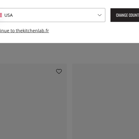
Numéro de l'article livré :
200
CHANGE COUNT
EAN :
3574906501093
USA
inue to thekitchenlab.fr