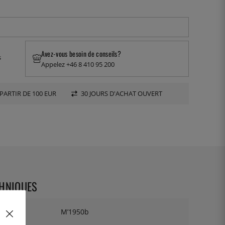
Avez-vous besoin de conseils?
s
Appelez +46 8 410 95 200
PARTIR DE 100 EUR
30 JOURS D'ACHAT OUVERT
CHNIQUES
M’1950b