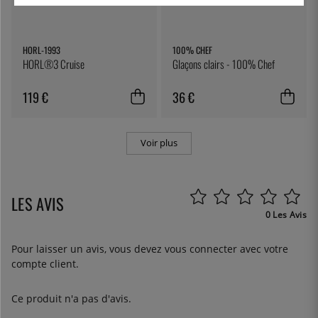
HORL-1993
100% CHEF
HORL®3 Cruise
Glaçons clairs - 100% Chef
119 €
36 €
Voir plus
LES AVIS
0 Les Avis
Pour laisser un avis, vous devez
vous connecter
avec votre
compte client.
Ce produit n'a pas d'avis.