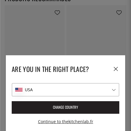
KITCHEN CRAFT
PATINA
ARE YOU IN THE RIGHT PLACE?
Toile à fromage, toile filtrante -
Marmite à pâtes avec couvercle
Kitchen Craft
verrouillable, 5 litres - Patina
7 €
55 €
USA
CHANGE COUNTRY
Continue to thekitchenlab.fr