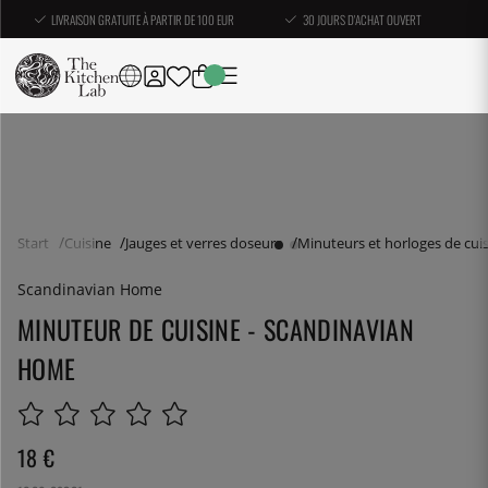
LIVRAISON GRATUITE À PARTIR DE 100 EUR
30 JOURS D'ACHAT OUVERT
Start
Cuisine
Jauges et verres doseurs
Minuteurs et horloges de cui
Scandinavian Home
MINUTEUR DE CUISINE - SCANDINAVIAN
HOME
18
€