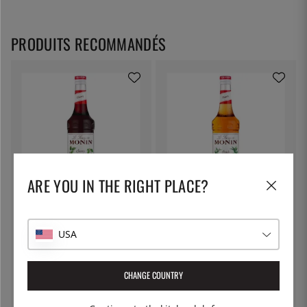
PRODUITS RECOMMANDÉS
ARE YOU IN THE RIGHT PLACE?
MONIN
MONIN
Monin Cherry Syrup 70 cl
Monin Peach Syrup 70 cl
USA
14 €
14 €
CHANGE COUNTRY