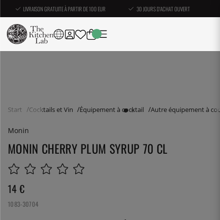
LIVRAISON GRATUITE À PARTIR DE 100 EUR
30 JOURS D'ACHAT OUVERT
Start
Cocktails et Vin
Équipement à cocktail
Autre équipement à coc
Monin
MONIN CHERRY PLUM SYRUP 70 CL
14
€
1083-30704