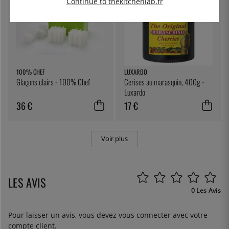
Continue to thekitchenlab.fr
100% CHEF
LUXARDO
Glaçons clairs - 100% Chef
Cerises au marasquin, 400g -
Luxardo
36 €
17 €
Voir plus
LES AVIS
0 Les Avis
Pour laisser un avis, vous devez
vous connecter
avec votre
compte client.