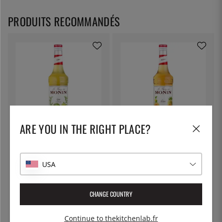
PRODUITS RECOMMANDÉS
ARE YOU IN THE RIGHT PLACE?
MONIN
MONIN
Monin Lime Syrup 70 cl
Monin Melon Syrup 70 cl
14 €
14 €
USA
CHANGE COUNTRY
Continue to thekitchenlab.fr