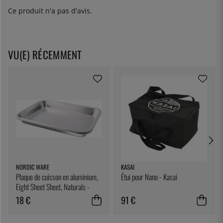
Ce produit n'a pas d'avis.
VU(E) RÉCEMMENT
NORDIC WARE
KASAI
Plaque de cuisson en aluminium,
Étui pour Nano - Kasai
Eight Sheet Sheet, Naturals -
Nordic Ware
18 €
91 €