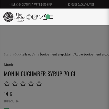
LIVRAISON GRATUITE À PARTIR DE 100 EUR
30 JOURS D'ACHAT OUVERT
Start
Cocktails et Vin
Équipement à cocktail
Autre équipement à coc
Monin
MONIN CUCUMBER SYRUP 70 CL
14
€
1083-30714