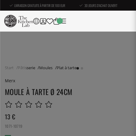
LIVRAISON GRATUITE À PARTIR DE 100 EUR
30 JOURS D'ACHAT OUVERT
Start
Pâtisserie
Moules
Plat à tarte
Merx
MOULE À TARTE Ø 24CM
13
€
1071-10719