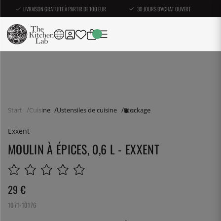
LIVRAISON GRATUITE À PARTIR DE 100 EUR
30 JOURS D'ACHAT OUVERT
Start
Cuisine
Ustensiles de cuisine
Stockage
Exxent
MOULIN À ÉPICES, 0,6 L - EXXENT
29
€
1071-10176