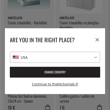
MARTELLATO
MARTELLATO
Casier à bouteilles - Martellato
Casier à bouteilles en plexiglas -
Martellato
15 €
14 €
15 €
ARE YOU IN THE RIGHT PLACE?
USA
CHANGE COUNTRY
Continue to thekitchenlab.fr
SUNNEX
ÖSTLIN
Plateau fast food en aluminium,
Cuillère gastro / cuillère de
33x24 cm - Sunnex
service
15 €
7 €