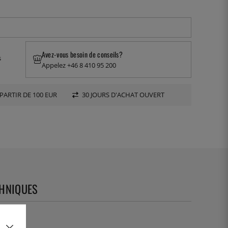
Avez-vous besoin de conseils?
s
Appelez +46 8 410 95 200
PARTIR DE 100 EUR
30 JOURS D'ACHAT OUVERT
CHNIQUES
06692