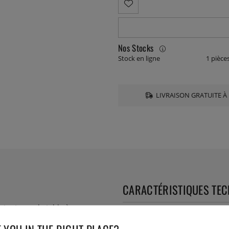
Nos Stocks
Stock en ligne
1 pièce
LIVRAISON GRATUITE À 
CARACTÉRISTIQUES TE
 atout pour la table à manger.
Numéro de l'article livré :
000
de bœuf provenant de l'Aubrac,
EAN :
3701422540705
ulin réglable en céramique du