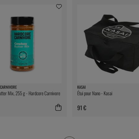
CARNIVORE
KASAI
ter Mix, 255 g - Hardcore Carnivore
Étui pour Nano - Kasai
91 €