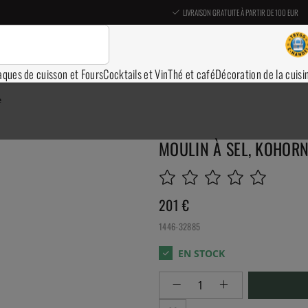
LIVRAISON GRATUITE À PARTIR DE 100 EUR
aques de cuisson et Fours
Cocktails et Vin
Thé et café
Décoration de la cuisi
e
MOULIN À SEL, KOHORN
201
€
1446-32885