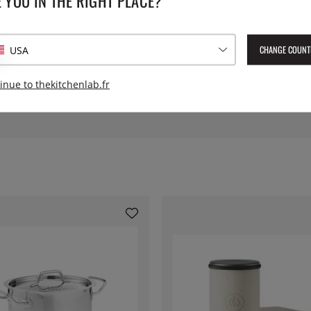
 YOU IN THE RIGHT PLACE?
e vraiment majestueuse sur
mettre qu'elle n'est pas pour
CHANGE COUNT
USA
et authentique et varient donc
inue to thekitchenlab.fr