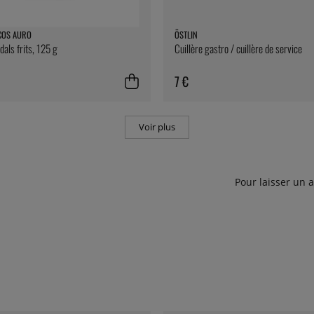
COS AURO
ÖSTLIN
ls frits, 125 g
Cuillère gastro / cuillère de service
7 €
Voir plus
Pour laisser un 