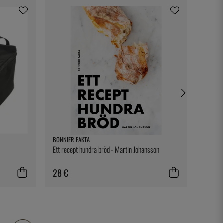
BONNIER FAKTA
BONNA
Ett recept hundra bröd - Martin Johansson
Tasse à
28 €
7 €