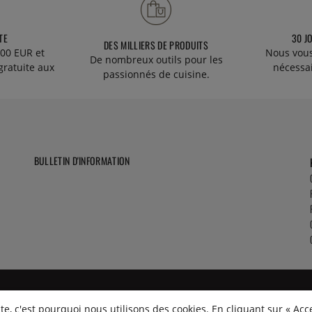
TE
30 J
DES MILLIERS DE PRODUITS
00 EUR et
Nous vous
De nombreux outils pour les
gratuite aux
nécessa
passionnés de cuisine.
BULLETIN D'INFORMATION
e, c'est pourquoi nous utilisons des cookies. En cliquant sur « Acc