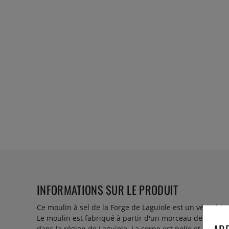
INFORMATIONS SUR LE PRODUIT
Ce moulin à sel de la Forge de Laguiole est un véritable
Le moulin est fabriqué à partir d'un morceau de corne 
dans la région de Laguiole. La corne est polie et le mo