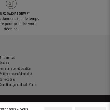
OURS D'ACHAT OUVERT
 donnons tout le temps
ire pour prendre votre
décision.
KitchenLab
Cookies
Formulaire de rétractation
Politique de confidentialité
Carte-cadeau
Conditions générales de Vente
epter tous », vous