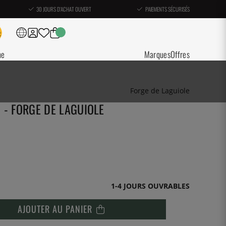
30 JOURS D'ACHAT OUVERT
PAIEMENTS SÉCURISÉS
ne
Marques
Offres
Forge de Laguiole
 - FORGE DE LAGUIOLE
1-4 JOURS OUVRABLES
AJOUTER AU PANIER