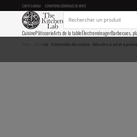
CARTE-CADEAU
CONDITIONS GÉNÉRALES DE VENTE
Cuisine
Pâtisserie
Arts de la table
Électroménager
Barbecues, pl
Start
Cuisine
Ustensiles de cuisine
Moulins à sel et à poivr