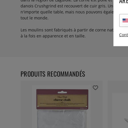
ARE
danois Crushgrind est recouvert de cuir gris. Une pièc
n'importe quelle table, mais nous pouvons également ad
tout le monde.
Les moulins sont fabriqués à partir de corne naturelle 
Cont
à la fois en apparence et en taille.
PRODUITS RECOMMANDÉS