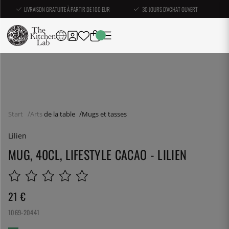
LIVRAISON GRATUITE À PARTIR DE 100 EUR
30 JOURS D'ACHAT OUVERT
Start
Arts de la table
Mugs et tasses
Lilien
MUG, 40CL, LIFESTYLE CACAO - LILIEN
21
€
1069-20441