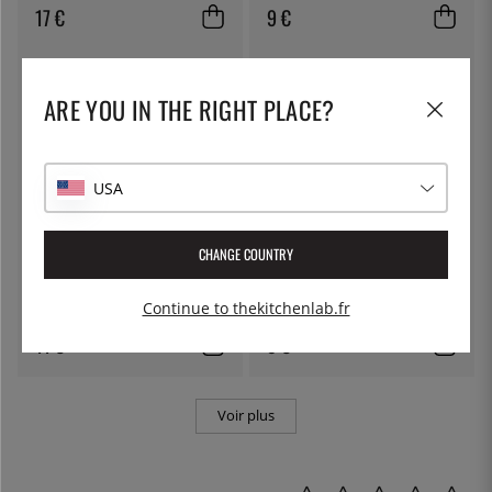
17 €
9 €
ARE YOU IN THE RIGHT PLACE?
USA
CHANGE COUNTRY
LILIEN
LILIEN
Assiette plate, 26 cm, Lifestyle
Assiette creuse, 22 cm, Lifestyle
Continue to thekitchenlab.fr
Natural - Lilien
Natural - Lilien
11 €
9 €
Voir plus