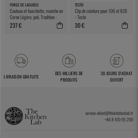
FORGE DE LAGUIOLE
TESTO
Couteau et fourchette, manche en
Clip de ceinture pour 106 et 826
Corne Légère, poli, Tradition -
- Testo
Forge de Laguiole
237 €
30 €
DES MILLIERS DE
30 JOURS D'ACHAT
LIVRAISON GRATUITE
PRODUITS
OUVERT
service-client@thekitchenlab.fr
+46 8 410 95 200