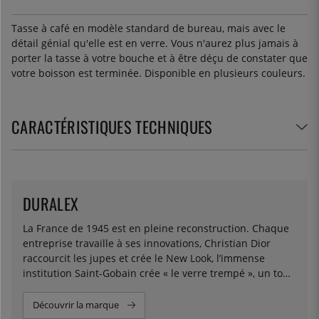
Tasse à café en modèle standard de bureau, mais avec le
détail génial qu'elle est en verre. Vous n'aurez plus jamais à
porter la tasse à votre bouche et à être déçu de constater que
votre boisson est terminée. Disponible en plusieurs couleurs.
CARACTÉRISTIQUES TECHNIQUES
DURALEX
La France de 1945 est en pleine reconstruction. Chaque
entreprise travaille à ses innovations, Christian Dior
raccourcit les jupes et crée le New Look, l’immense
institution Saint-Gobain crée « le verre trempé », un tout
nouveau processus qui rend le verre incassable. Pour
porter cette découverte qui marquera une nouvelle ère
Découvrir la marque
dans l’histoire de la vaisselle, il crée la marque DURALEX.