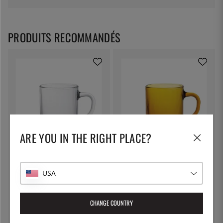
DURALEX est une « dure à cuire » : ses gobelets vacillent
sur tous les chariots des cantines de France et ne se
PRODUITS RECOMMANDÉS
brisent plus. DURALEX est flexible : elle va rentrer dans
tous les foyers, ses produits s’empilent, ses gammes
s’enchainent, ses décors suivent la mode, ses prix sont
accessibles.
ARE YOU IN THE RIGHT PLACE?
DURALEX
DURALEX
Mug en verre 25 cl, Versailles -
Mug en verre 25 cl, Versailles
Duralex
Amber - Duralex
USA
3 €
4 €
CHANGE COUNTRY