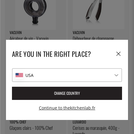
VACUVIN
VACUVIN
Aérateur de vin - Vacuvin
Déboucheur de champagne,
modèle algue - Vacuvin
23 €
27 €
ARE YOU IN THE RIGHT PLACE?
USA
CHANGE COUNTRY
Continue to thekitchenlab.fr
100% CHEF
LUXARDO
Glaçons clairs - 100% Chef
Cerises au marasquin, 400g -
Luxardo