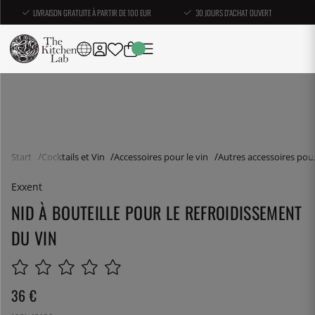
LIVRAISON GRATUITE À PARTIR DE 100 EUR
30 JOURS D'ACHAT OUVERT
Start
Cocktails et Vin
Accessoires pour le vin
Autres accessoires pour
Exxent
NID À BOUTEILLE POUR LE REFROIDISSEMENT
DU VIN
36
€