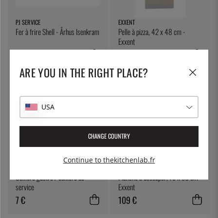
PJ SERVICE
EXXENT
Fer à frire Shell - Århus Isenkram
Pelle à pizza, 42 x 48 cm -
Exxent
137 €
146 €
ARE YOU IN THE RIGHT PLACE?
USA
CHANGE COUNTRY
Continue to thekitchenlab.fr
ÖSTLIN
EXXENT
Cuillère gastro / cuillère de
Planche à découper, 75 x 30 cm -
service
Exxent
7 €
109 €