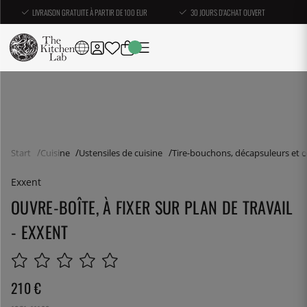
LIVRAISON GRATUITE À PARTIR DE 100 EUR
30 JOURS D'ACHAT OUVERT
Start
Cuisine
Ustensiles de cuisine
Tire-bouchons, décapsuleurs et 
Exxent
OUVRE-BOÎTE, À FIXER SUR PLAN DE TRAVAIL
- EXXENT
210
€