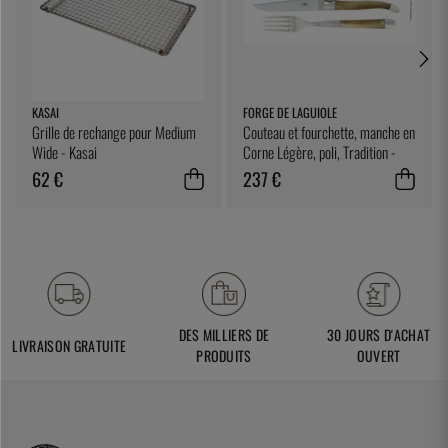
KASAI
FORGE DE LAGUIOLE
Grille de rechange pour Medium
Couteau et fourchette, manche en
Wide - Kasai
Corne Légère, poli, Tradition -
Forge de Laguiole
62 €
237 €
DES MILLIERS DE
30 JOURS D'ACHAT
LIVRAISON GRATUITE
PRODUITS
OUVERT