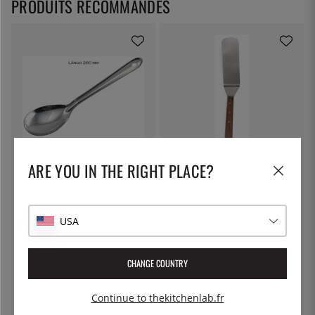
PRODUITS RECOMMANDÉS
ÖSTLIN
EXXENT
ARE YOU IN THE RIGHT PLACE?
Cuillère gastro / cuillère de
Spatule, 45 cm - Exxent
service
7 €
21 €
USA
CHANGE COUNTRY
Continue to thekitchenlab.fr