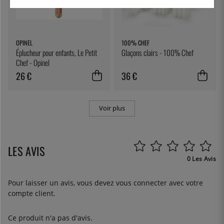
OPINEL
100% CHEF
Éplucheur pour enfants, Le Petit
Glaçons clairs - 100% Chef
Chef - Opinel
26 €
36 €
Voir plus
LES AVIS
0 Les Avis
Pour laisser un avis, vous devez
vous connecter
avec votre
compte client.
Ce produit n'a pas d'avis.