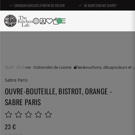
LIVRAISON GRATUITE À PARTIR DE 100 EUR
30 JOURS D'ACHAT OUVERT
Start
Cuisine
Ustensiles de cuisine
Tire-bouchons, décapsuleurs et 
Sabre Paris
OUVRE-BOUTEILLE, BISTROT, ORANGE -
SABRE PARIS
23
€