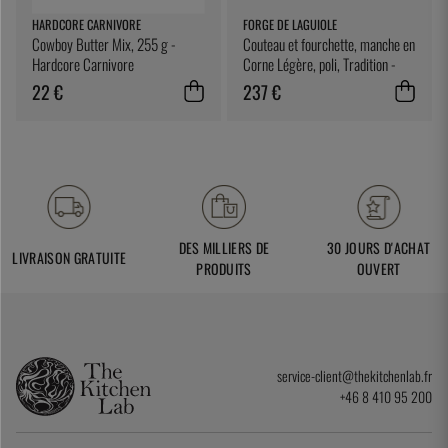
HARDCORE CARNIVORE
FORGE DE LAGUIOLE
Cowboy Butter Mix, 255 g -
Couteau et fourchette, manche en
Hardcore Carnivore
Corne Légère, poli, Tradition -
Forge de Laguiole
22 €
237 €
DES MILLIERS DE
30 JOURS D'ACHAT
LIVRAISON GRATUITE
PRODUITS
OUVERT
service-client@thekitchenlab.fr
+46 8 410 95 200