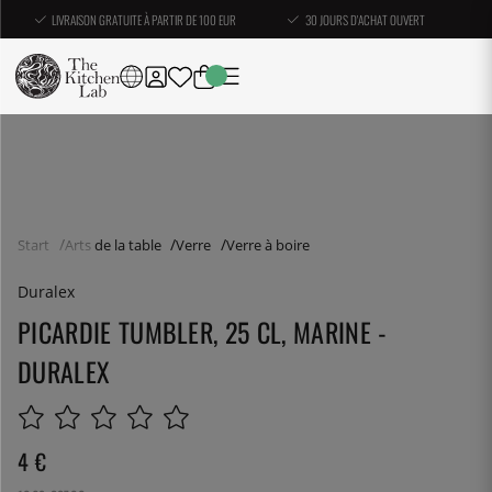
LIVRAISON GRATUITE À PARTIR DE 100 EUR
30 JOURS D'ACHAT OUVERT
Start
Arts de la table
Verre
Verre à boire
Duralex
PICARDIE TUMBLER, 25 CL, MARINE -
DURALEX
4
€