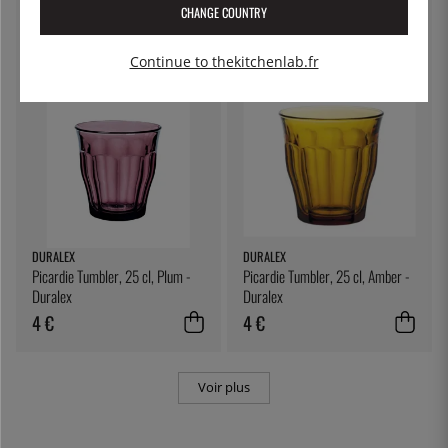
CHANGE COUNTRY
4 €
4 €
Continue to thekitchenlab.fr
DURALEX
DURALEX
Picardie Tumbler, 25 cl, Plum -
Picardie Tumbler, 25 cl, Amber -
Duralex
Duralex
4 €
4 €
Voir plus