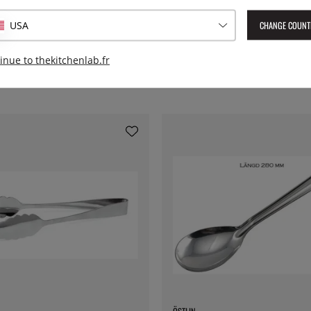
EAN :
7393107651019
CHANGE COUNT
USA
inue to thekitchenlab.fr