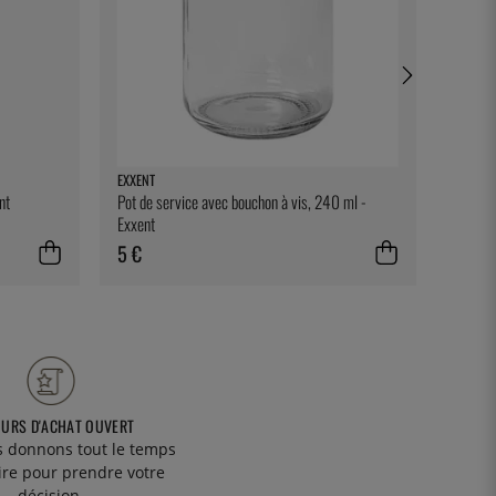
EXXENT
NORDIC
nt
Pot de service avec bouchon à vis, 240 ml -
Plaque 
Exxent
Sheet, 
5 €
18 €
OURS D'ACHAT OUVERT
 donnons tout le temps
ire pour prendre votre
décision.