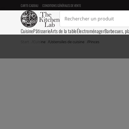
CARTE-CADEAU
CONDITIONS GÉNÉRALES DE VENTE
Cuisine
Pâtisserie
Arts de la table
Électroménager
Barbecues, pl
Start
Cuisine
Ustensiles de cuisine
Pinces