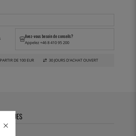
Avez-vous besoin de conseils?
s
Appelez +46 8 410 95 200
PARTIR DE 100 EUR
30 JOURS D'ACHAT OUVERT
CHNIQUES
01