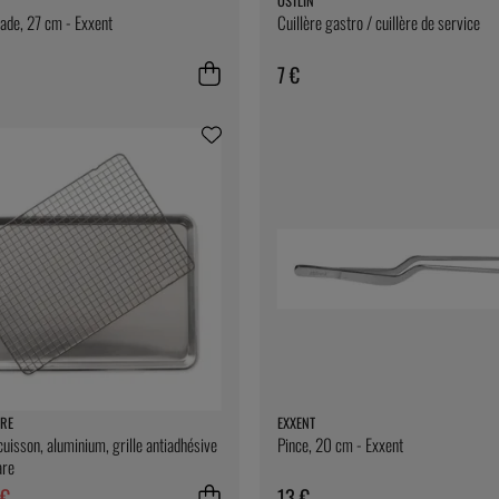
ÖSTLIN
lade, 27 cm - Exxent
Cuillère gastro / cuillère de service
7 €
RE
EXXENT
cuisson, aluminium, grille antiadhésive
Pince, 20 cm - Exxent
are
 €
13 €