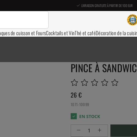
LIVRAISON GRATUITE À PARTIR DE 100 EUR
aques de cuisson et Fours
Cocktails et Vin
Thé et café
Décoration de la cuisi
PINCE À SANDWIC
26
€
1071-10099