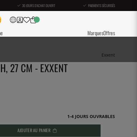
30 JOURS D'ACHAT OUVERT
PAIEMENTS SÉCURISÉS
ne
Marques
Offres
Exxent
H, 27 CM - EXXENT
1-4 JOURS OUVRABLES
AJOUTER AU PANIER