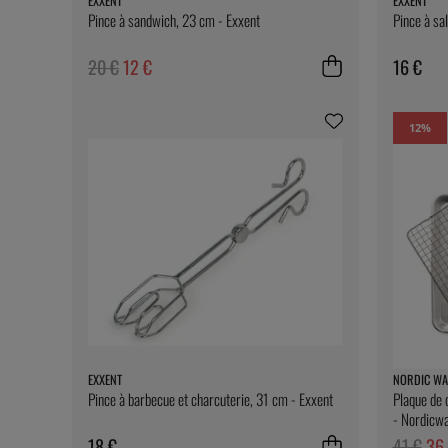
EXXENT
EXXENT
Pince à sandwich, 23 cm - Exxent
Pince à sa
20 €
12 €
16 €
12
%
EXXENT
NORDIC WA
Pince à barbecue et charcuterie, 31 cm - Exxent
Plaque de 
- Nordicw
18 €
41 €
36