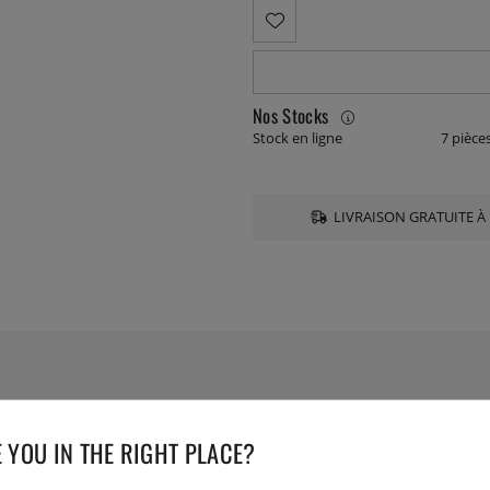
Nos Stocks
Stock en ligne
7 pièce
LIVRAISON GRATUITE À 
CARACTÉRISTIQUES TE
 YOU IN THE RIGHT PLACE?
Numéro de l'article livré :
651