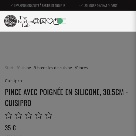
LIVRAISON GRATUITE À PARTIR DE 100 EUR
30 JOURS D'ACHAT OUVERT
Start
Cuisine
Ustensiles de cuisine
Pinces
Cuisipro
PINCE AVEC POIGNÉE EN SILICONE, 30.5CM -
CUISIPRO
35
€