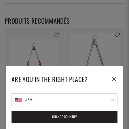
PRODUITS RECOMMANDÉS
ARE YOU IN THE RIGHT PLACE?
CUISIPRO
CUISIPRO
Pince avec poignée en silicone,
Pince - Cuisipro - 40,6 cm
24cm - Cuisipro
USA
32 €
27 €
CHANGE COUNTRY