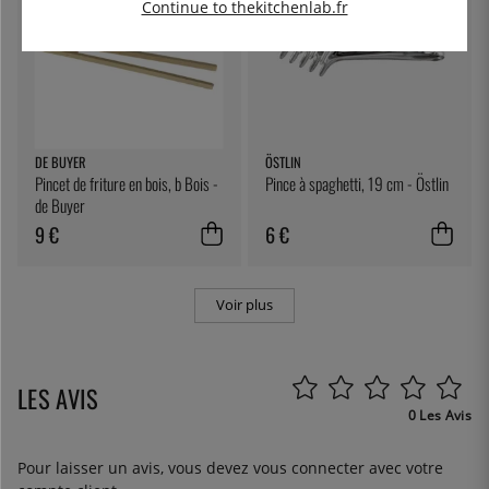
Continue to thekitchenlab.fr
DE BUYER
ÖSTLIN
Pincet de friture en bois, b Bois -
Pince à spaghetti, 19 cm - Östlin
de Buyer
9 €
6 €
Voir plus
LES AVIS
0 Les Avis
Pour laisser un avis, vous devez
vous connecter
avec votre