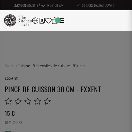
LIVRAISON GRATUITE À PARTIR DE 100 EUR
30 JOURS D'ACHAT OUVERT
Start
Cuisine
Ustensiles de cuisine
Pinces
Exxent
PINCE DE CUISSON 30 CM - EXXENT
15
€
1071-23583