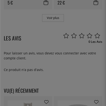
10cm - The Kitchen Lab
5 €
22 €
Voir plus
LES AVIS
0 Les Avis
Pour laisser un avis, vous devez
vous connecter
avec votre
compte client.
Ce produit n'a pas d'avis.
VU(E) RÉCEMMENT