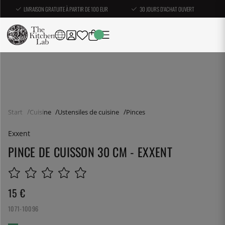
LIVRAISON GRATUITE À PARTIR DE 100 EUR
30 JOURS D'ACHAT OUVERT
Start
Cuisine
Ustensiles de cuisine
Pinces
Exxent
PINCE DE CUISSON 30 CM - EXXENT
15
€
1071-10096