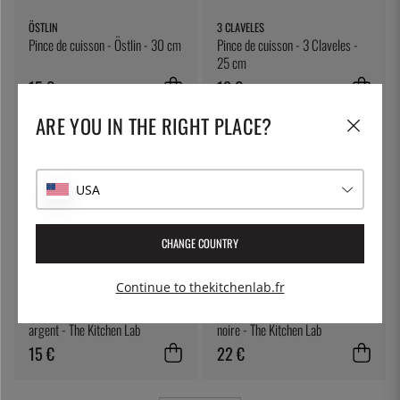
ÖSTLIN
3 CLAVELES
Pince de cuisson - Östlin - 30 cm
Pince de cuisson - 3 Claveles -
25 cm
15 €
18 €
ARE YOU IN THE RIGHT PLACE?
USA
CHANGE COUNTRY
Continue to thekitchenlab.fr
THE KITCHEN LAB
THE KITCHEN LAB
Pince à épiler avec angle, 20cm,
Pince à épiler, droite, 30cm,
argent - The Kitchen Lab
noire - The Kitchen Lab
15 €
22 €