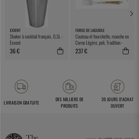
EXXENT
FORGE DE LAGUIOLE
Shaker à cocktail français, 0,5L -
Couteau et fourchette, manche en
Exxent
Corne Légère, poli, Tradition -
Forge de Laguiole
36 €
237 €
DES MILLIERS DE
30 JOURS D'ACHAT
LIVRAISON GRATUITE
PRODUITS
OUVERT