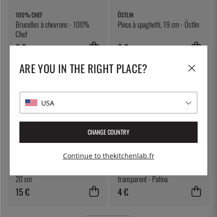
100% CHEF
ÖSTLIN
Brucelles à chevrons - 100%
Pince à spaghetti, 19 cm - Östlin
Chef
6 €
6 €
ARE YOU IN THE RIGHT PLACE?
USA
CHANGE COUNTRY
Continue to thekitchenlab.fr
3 CLAVELES
PATINA
Pince de cuisson - 3 Claveles -
Pince à salade en plastique
20 cm
transparent - Patina
15 €
4 €