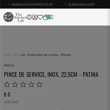
LIVRAISON GRATUITE À PARTIR DE 100 EUR
30 JOURS D'ACHAT OUVERT
Start
Cuisine
Ustensiles de cuisine
Pinces
Patina
PINCE DE SERVICE, INOX, 22,5CM - PATINA
8
€
1069-26437