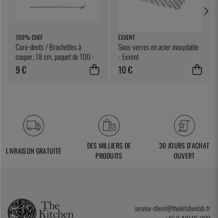
100% CHEF
EXXENT
Cure-dents / Brochettes à
Sous-verres en acier inoxydable
couper, 18 cm, paquet de 100 -
- Exxent
100% Chef
9 €
10 €
DES MILLIERS DE
30 JOURS D'ACHAT
LIVRAISON GRATUITE
PRODUITS
OUVERT
service-client@thekitchenlab.fr