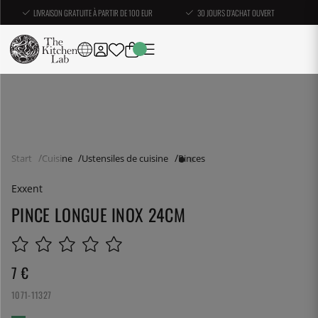
LIVRAISON GRATUITE À PARTIR DE 100 EUR
30 JOURS D'ACHAT OUVERT
Start
Cuisine
Ustensiles de cuisine
Pinces
Exxent
PINCE LONGUE INOX 24CM
7
€
1071-11327