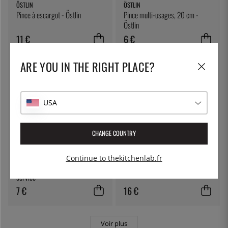
ÖSTLIN
ÖSTLIN
Pince à escargot - Östlin
Pince multi-usages, 20 cm -
Östlin
11 €
6 €
ARE YOU IN THE RIGHT PLACE?
USA
CHANGE COUNTRY
ÖSTLIN
ÖSTLIN
Continue to thekitchenlab.fr
Cuillère gastro / cuillère de
Cuillère à spaghetti - Östlin
service
7 €
16 €
Voir plus